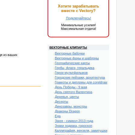
Хотите зарабатывать
вместе с Vectory?
Подключайтесь!
Минимальные усилия!
Максимальная отдача!
ВЕКТОРНЫЕ КЛИПАРТЫ
Векторные бабочки
дя из ваших
Векторные фоны и шаблоны
Географические карты
Гербы, флаги, геральдика
Герои мультфильмов
Городские пейзажи, архитектура
Грамоты и дипломы для coreldraw
День Победы - 9 мая
День святого Валентина
Деревья, цветы
Десерты
Динозавры, монстры
Драконы Dragon
Еда
Змея - символ 2013 года
Знаки зодиака, гороскоп
Каллиграфия, вензеля, завитушки