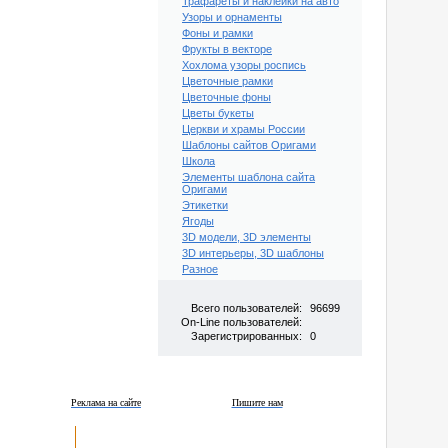
Трафареты и наклейки на авто
Узоры и орнаменты
Фоны и рамки
Фрукты в векторе
Хохлома узоры роспись
Цветочные рамки
Цветочные фоны
Цветы букеты
Церкви и храмы России
Шаблоны сайтов Оригами
Школа
Элементы шаблона сайта
Оригами
Этикетки
Ягоды
3D модели, 3D элементы
3D интерьеры, 3D шаблоны
Разное
Всего пользователей:
96699
On-Line пользователей:
Зарегистрированных:
0
Реклама на сайте
Пишите нам