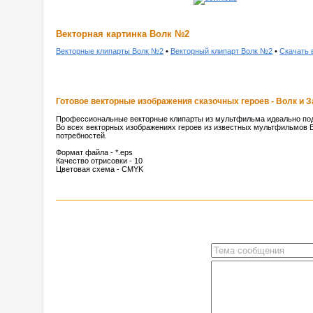
Векторная картинка Волк №2
Векторные клипарты Волк №2
•
Векторный клипарт Волк №2
•
Скачать 
Готовое векторные изображения сказочных героев - Волк и З
Профессиональные векторные клипарты из мультфильма идеально под
Во всех векторных изображениях героев из известных мультфильмов В
потребностей.
Формат файла - *.eps
Качество отрисовки - 10
Цветовая схема - CMYK