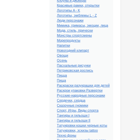
Клоуны и джокеры
Красивые рамки, открытки
Логотипы A - K
Логотипы, эмблемы L - Z
Люди персонажи
Мимика, гримасы, эмоции, лица
Мода, стиль, прически
Монстры спортсмены
Морепродукты
Напитки
Новогодний клипарт
Овощи
Осень
Пасхальные рисунки
Петриковская роспись
Пицца
Пища
ый клипарт Волк №2
Раскраски разукрашки для детей
Раскрои упаковки Развертки
Русские-народные персонажи
Сердечки, сердца
Сказочные гномики
Спорт, Игры, Виды спорта
Тангиры и гильоши I
Тангиры и гильоши II
Татуировки кошки черные коты
Татуировки, эскизы tattoo
Техно фоны