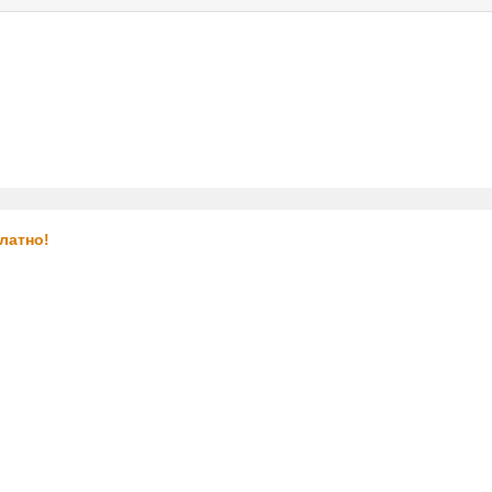
услуги
реклама
контакт
латно!