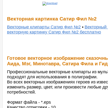
Векторная картинка Сатир Фил №2
Векторные клипарты Сатир Фил №2
•
Векторный
векторную картинку Сатир Фил №2 бесплатно
Готовое векторное изображение сказочных
Аида, Мэг, Минотавра, Сатира Фила и Ги
Профессиональные векторные клипарты из муль
подходят для использования в полиграфии.
Во всех векторных изображениях героев из изв
изменить размер, цвет, или произвести любые д
потребностей.
Формат файла - *.eps
Качество отрисовки - 10