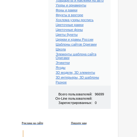
Трафареты и наклейки на авто
Узоры и орнаменты
Фоны и рамки
Фрукты в векторе
Хохлома узоры роспись
Цветочные рамки
Цветочные фоны
Цветы букеты
Церкви и храмы России
Шаблоны сайтов Оригами
Школа
Элементы шаблона сайта
Оригами
Этикетки
Ягоды
3D модели, 3D элементы
3D интерьеры, 3D шаблоны
Разное
Всего пользователей:
96699
On-Line пользователей:
Зарегистрированных:
0
Реклама на сайте
Пишите нам