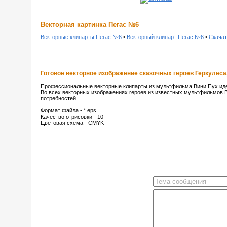
Векторная картинка Пегас №6
Векторные клипарты Пегас №6
•
Векторный клипарт Пегас №6
•
Скачат
Готовое векторное изображение сказочных героев Геркулеса,
Профессиональные векторные клипарты из мультфильма Вини Пух иде
Во всех векторных изображениях героев из известных мультфильмов В
потребностей.
Формат файла - *.eps
Качество отрисовки - 10
Цветовая схема - CMYK