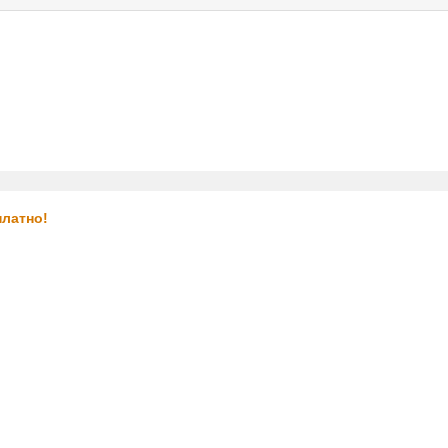
услуги
реклама
контакт
платно!