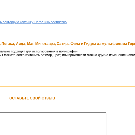
ь векторную картинку Пегас №6 бесплатно
 Пегаса, Аида, Мэг, Минотавра, Сатира Фила и Гидры из мультфильма Гер
ально подходят для использования в полиграфии.
ы можете легко изменить размер, цвет, или произвести любые другие изменения исхо
ОСТАВЬТЕ СВОЙ ОТЗЫВ