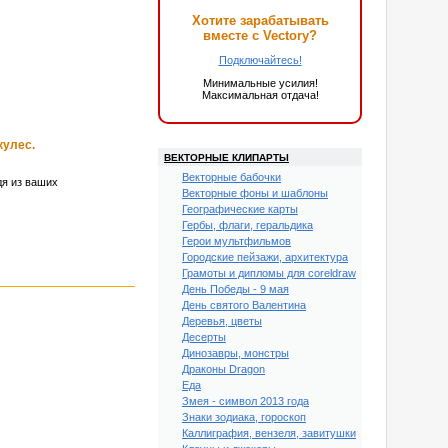
Хотите зарабатывать
вместе с Vectory?
Подключайтесь!
Минимальные усилия!
Максимальная отдача!
кулес.
ВЕКТОРНЫЕ КЛИПАРТЫ
Векторные бабочки
дя из ваших
Векторные фоны и шаблоны
Географические карты
Гербы, флаги, геральдика
Герои мультфильмов
Городские пейзажи, архитектура
Грамоты и дипломы для coreldraw
День Победы - 9 мая
День святого Валентина
Деревья, цветы
Десерты
Динозавры, монстры
Драконы Dragon
Еда
Змея - символ 2013 года
Знаки зодиака, гороскоп
Каллиграфия, вензеля, завитушки