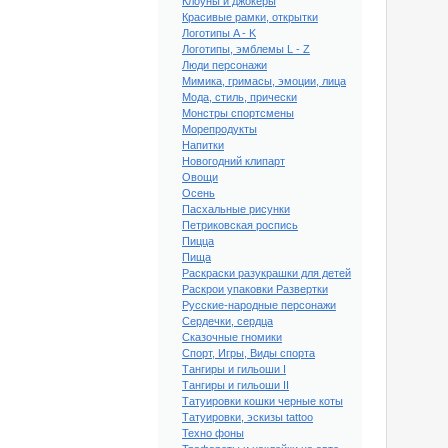
Клоуны и джокеры
Красивые рамки, открытки
Логотипы A - K
Логотипы, эмблемы L - Z
Люди персонажи
Мимика, гримасы, эмоции, лица
Мода, стиль, прически
Монстры спортсмены
Морепродукты
Напитки
Новогодний клипарт
Овощи
Осень
Пасхальные рисунки
Петриковская роспись
Пицца
Пища
ый клипарт Пегас №6
Раскраски разукрашки для детей
Раскрои упаковки Развертки
Русские-народные персонажи
Сердечки, сердца
Сказочные гномики
Спорт, Игры, Виды спорта
Тангиры и гильоши I
Тангиры и гильоши II
Татуировки кошки черные коты
Татуировки, эскизы tattoo
Техно фоны