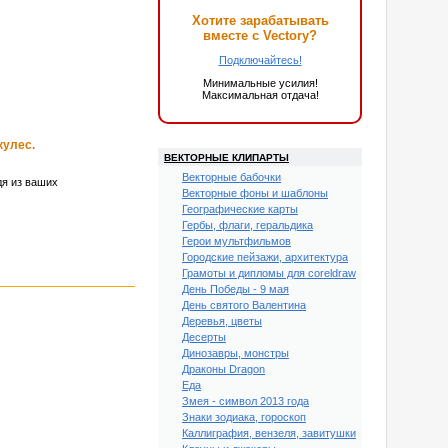
Хотите зарабатывать
вместе с Vectory?
Подключайтесь!
Минимальные усилия!
Максимальная отдача!
кулес.
ВЕКТОРНЫЕ КЛИПАРТЫ
Векторные бабочки
дя из ваших
Векторные фоны и шаблоны
Географические карты
Гербы, флаги, геральдика
Герои мультфильмов
Городские пейзажи, архитектура
Грамоты и дипломы для coreldraw
День Победы - 9 мая
День святого Валентина
Деревья, цветы
Десерты
Динозавры, монстры
Драконы Dragon
Еда
Змея - символ 2013 года
Знаки зодиака, гороскоп
Каллиграфия, вензеля, завитушки