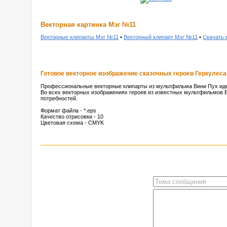
Векторная картинка Мэг №11
Векторные клипарты Мэг №11
•
Векторный клипарт Мэг №11
•
Скачать 
Готовое векторное изображение сказочных героев Геркулеса,
Профессиональные векторные клипарты из мультфильма Вини Пух иде
Во всех векторных изображениях героев из известных мультфильмов В
потребностей.
Формат файла - *.eps
Качество отрисовки - 10
Цветовая схема - CMYK