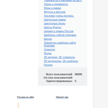
Трафареты и наклейки на авто
Узоры и орнаменты
Фоны и рамки
Фрукты в векторе
Хохлома узоры роспись
Цветочные рамки
Цветочные фоны
Цветы букеты
Церкви и храмы России
Шаблоны сайтов Оригами
Школа
Элементы шаблона сайта
Оригами
Этикетки
Ягоды
3D модели, 3D элементы
3D интерьеры, 3D шаблоны
Разное
Всего пользователей:
96699
On-Line пользователей:
Зарегистрированных:
0
Реклама на сайте
Пишите нам