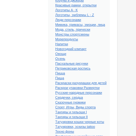
Клоуны и джокеры
Красивые рамки, открытки
Логотипы A - K
Логотипы, эмблемы L - Z
Люди персонажи
Мимика, гримасы, эмоции, лица
Мода, стиль, прически
Монстры спортсмены
Морепродукты
Напитки
Новогодний клипарт
Овощи
Осень
Пасхальные рисунки
Петриковская роспись
Пицца
Пища
ный клипарт Мэг №11
Раскраски разукрашки для детей
Раскрои упаковки Развертки
Русские-народные персонажи
Сердечки, сердца
Сказочные гномики
Спорт, Игры, Виды спорта
Тангиры и гильоши I
Тангиры и гильоши II
Татуировки кошки черные коты
Татуировки, эскизы tattoo
Техно фоны