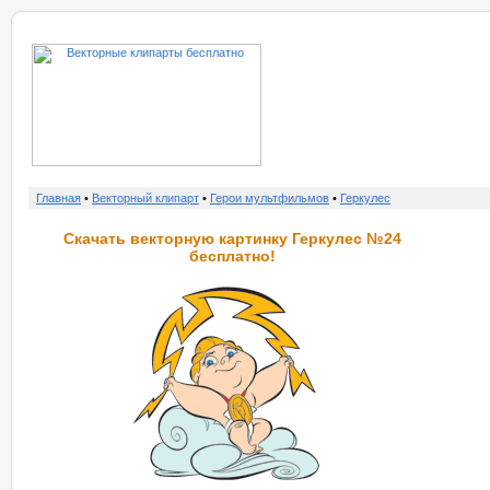
о нас
услу
Главная
•
Векторный клипарт
•
Герои мультфильмов
•
Геркулес
Скачать векторную картинку Геркулес №24
бесплатно!