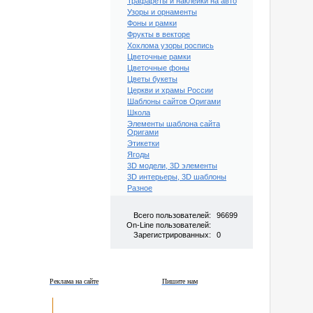
Трафареты и наклейки на авто
Узоры и орнаменты
Фоны и рамки
Фрукты в векторе
Хохлома узоры роспись
Цветочные рамки
Цветочные фоны
Цветы букеты
Церкви и храмы России
Шаблоны сайтов Оригами
Школа
Элементы шаблона сайта
Оригами
Этикетки
Ягоды
3D модели, 3D элементы
3D интерьеры, 3D шаблоны
Разное
Всего пользователей:
96699
On-Line пользователей:
Зарегистрированных:
0
Реклама на сайте
Пишите нам