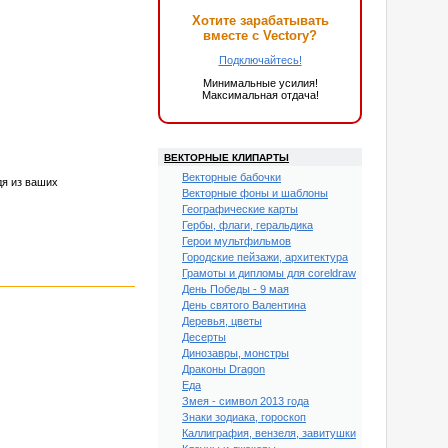
Хотите зарабатывать
вместе с Vectory?
Подключайтесь!
Минимальные усилия!
Максимальная отдача!
ВЕКТОРНЫЕ КЛИПАРТЫ
Векторные бабочки
дя из ваших
Векторные фоны и шаблоны
Географические карты
Гербы, флаги, геральдика
Герои мультфильмов
Городские пейзажи, архитектура
Грамоты и дипломы для coreldraw
День Победы - 9 мая
День святого Валентина
Деревья, цветы
Десерты
Динозавры, монстры
Драконы Dragon
Еда
Змея - символ 2013 года
Знаки зодиака, гороскоп
Каллиграфия, вензеля, завитушки