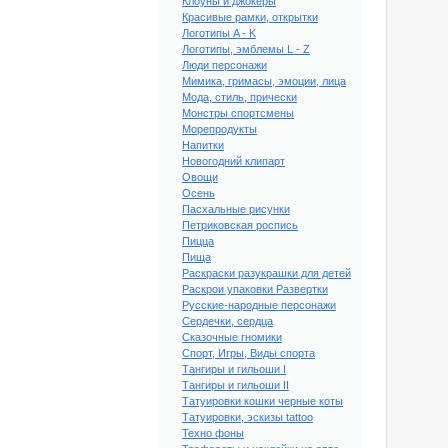
Клоуны и джокеры
Красивые рамки, открытки
Логотипы A - K
Логотипы, эмблемы L - Z
Люди персонажи
Мимика, гримасы, эмоции, лица
Мода, стиль, прически
Монстры спортсмены
Морепродукты
Напитки
Новогодний клипарт
Овощи
Осень
Пасхальные рисунки
Петриковская роспись
Пицца
Пища
й клипарт Далматинец
Раскраски разукрашки для детей
№21
Раскрои упаковки Развертки
Русские-народные персонажи
Сердечки, сердца
Сказочные гномики
Спорт, Игры, Виды спорта
Тангиры и гильоши I
Тангиры и гильоши II
Татуировки кошки черные коты
Татуировки, эскизы tattoo
Техно фоны