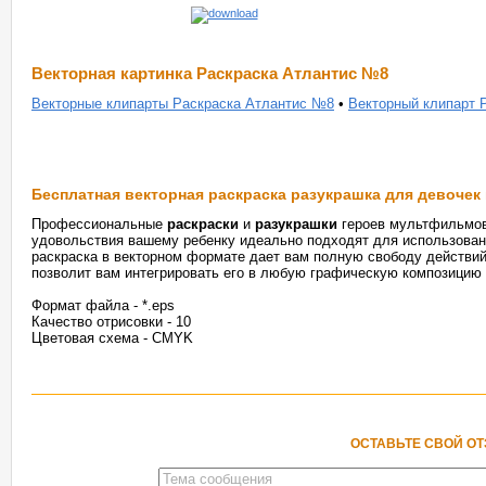
Векторная картинка Раскраска Атлантис №8
Векторные клипарты Раскраска Атлантис №8
•
Векторный клипарт 
Бесплатная векторная раскраска разукрашка для девочек 
Профессиональные
раскраски
и
разукрашки
героев мультфильмов
удовольствия вашему ребенку идеально подходят для использовани
раскраска в векторном формате дает вам полную свободу действий
позволит вам интегрировать его в любую графическую композицию и
Формат файла - *.eps
Качество отрисовки - 10
Цветовая схема - CMYK
ОСТАВЬТЕ СВОЙ О