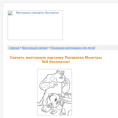
о нас
услу
Главная
•
Векторный клипарт
•
Раскраски разукрашки для детей
Скачать векторную картинку Раскраска Монстры
№8 бесплатно!