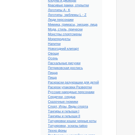
Клоуны и джокеры
Красивые рамки, открытки
Логотипы A - K
Логотипы, эмблемы L - Z
Люди персонажи
Мимика, гримасы, эмоции, лица
Мода, стиль, прически
Монстры спортсмены
Морепродукты
Напитки
Новогодний клипарт
Овощи
Осень
Пасхальные рисунки
Петриковская роспись
Пицца
Пища
ипарт Ни пуха, ни
Раскраски разукрашки для детей
ера #39
Раскрои упаковки Развертки
Русские-народные персонажи
Сердечки, сердца
Сказочные гномики
Спорт, Игры, Виды спорта
Тангиры и гильоши I
Тангиры и гильоши II
Татуировки кошки черные коты
Татуировки, эскизы tattoo
Техно фоны