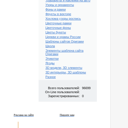
Трафареты и наклейки на авто
Узоры и орнаменты
Фоны и рамки
Фрукты в векторе
Хохлома узоры роспись
Цветочные рамки
Цветочные фоны
Цветы букеты
Церкви и храмы России
Шаблоны сайтов Оригами
Школа
Элементы шаблона сайта
Оригами
Этикетки
Ягоды
3D модели, 3D элементы
3D интерьеры, 3D шаблоны
Разное
Всего пользователей:
96699
On-Line пользователей:
Зарегистрированных:
0
Реклама на сайте
Пишите нам