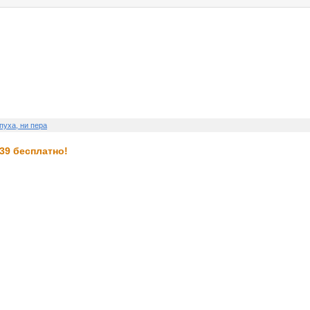
услуги
реклама
контакт
пуха, ни пера
39 бесплатно!