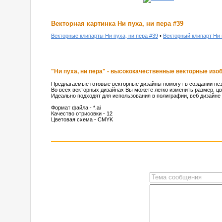
Векторная картинка Ни пуха, ни пера #39
Векторные клипарты Ни пуха, ни пера #39
•
Векторный клипарт Ни 
"Ни пуха, ни пера" - высококачественные векторные из
Предлагаемые готовые векторные дизайны помогут в создании не
Во всех векторных дизайнах Вы можете легко изменить размер, цв
Идеально подходят для использования в полиграфии, веб дизайне 
Формат файла - *.ai
Качество отрисовки - 12
Цветовая схема - CMYK