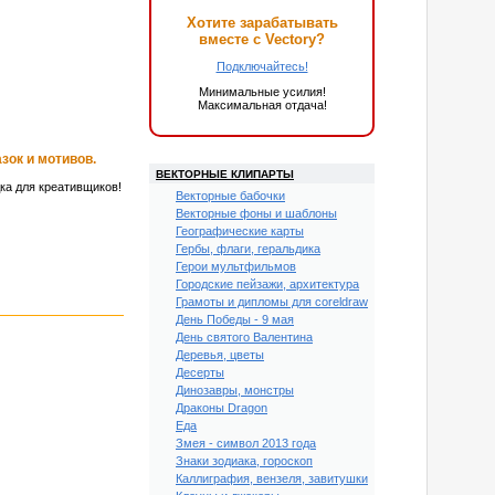
Хотите зарабатывать
вместе с Vectory?
Подключайтесь!
Минимальные усилия!
Максимальная отдача!
зок и мотивов.
ВЕКТОРНЫЕ КЛИПАРТЫ
ка для креативщиков!
Векторные бабочки
Векторные фоны и шаблоны
Географические карты
Гербы, флаги, геральдика
Герои мультфильмов
Городские пейзажи, архитектура
Грамоты и дипломы для coreldraw
День Победы - 9 мая
День святого Валентина
Деревья, цветы
Десерты
Динозавры, монстры
Драконы Dragon
Еда
Змея - символ 2013 года
Знаки зодиака, гороскоп
Каллиграфия, вензеля, завитушки