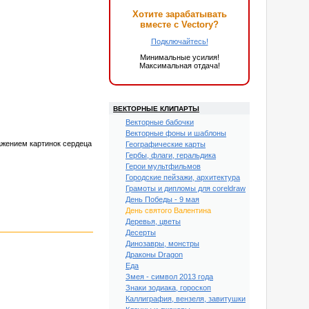
Хотите зарабатывать
вместе с Vectory?
Подключайтесь!
Минимальные усилия!
Максимальная отдача!
ВЕКТОРНЫЕ КЛИПАРТЫ
Векторные бабочки
Векторные фоны и шаблоны
ажением картинок сердеца
Географические карты
Гербы, флаги, геральдика
Герои мультфильмов
Городские пейзажи, архитектура
Грамоты и дипломы для coreldraw
День Победы - 9 мая
День святого Валентина
Деревья, цветы
Десерты
Динозавры, монстры
Драконы Dragon
Еда
Змея - символ 2013 года
Знаки зодиака, гороскоп
Каллиграфия, вензеля, завитушки