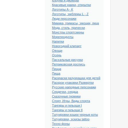
Клоуны и джокеры
Красивые рамки, открытки
Логотипы A - K
Логотипы, эмблемы L - Z
Люди персонажи
Мимика, гримасы, эмоции, лица
Мода, стиль, прически
Монстры спортсмены
Морепродукты
Напитки
Новогодний клипарт
Овощи
Осень
Пасхальные рисунки
Петриковская роспись
Пицца
Пища
Раскраски разукрашки для детей
Раскрои упаковки Развертки
Русские-народные персонажи
Сердечки, сердца
клипарт Валентинка #22
Сказочные гномики
Спорт, Игры, Виды спорта
Тангиры и гильоши I
Тангиры и гильоши II
Татуировки кошки черные коты
Татуировки, эскизы tattoo
Техно фоны