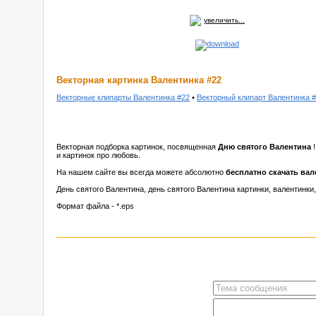
увеличить...
Векторная картинка Валентинка #22
Векторные клипарты Валентинка #22
•
Векторный клипарт Валентинка 
Векторная подборка картинок, посвященная
Дню святого Валентина
и картинок про любовь.
На нашем сайте вы всегда можете абсолютно
бесплатно скачать ва
День святого Валентина, день святого Валентина картинки, валентинки
Формат файла - *.eps