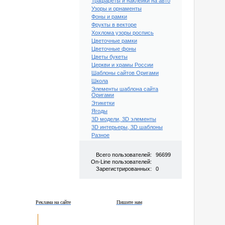
Трафареты и наклейки на авто
Узоры и орнаменты
Фоны и рамки
Фрукты в векторе
Хохлома узоры роспись
Цветочные рамки
Цветочные фоны
Цветы букеты
Церкви и храмы России
Шаблоны сайтов Оригами
Школа
Элементы шаблона сайта
Оригами
Этикетки
Ягоды
3D модели, 3D элементы
3D интерьеры, 3D шаблоны
Разное
Всего пользователей:
96699
On-Line пользователей:
Зарегистрированных:
0
Реклама на сайте
Пишите нам