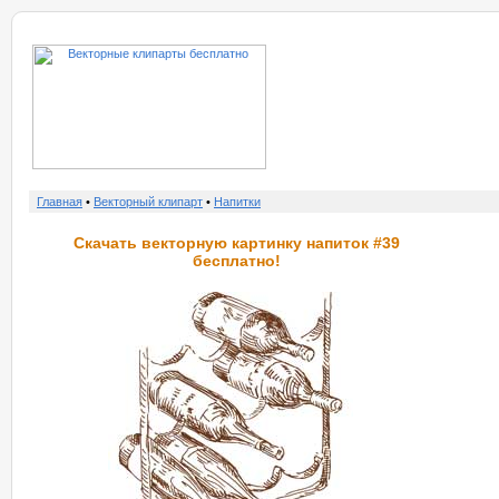
о нас
услу
Главная
•
Векторный клипарт
•
Напитки
Скачать векторную картинку напиток #39
бесплатно!