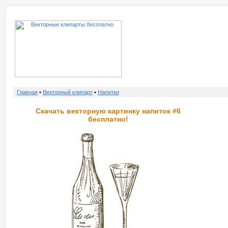
о нас
услу
Главная
•
Векторный клипарт
•
Напитки
Скачать векторную картинку напиток #6
бесплатно!