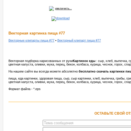
увеличить...
Векторная картинка пища #77
Векторные клипарты пища #77
•
Векторный клипарт пища #77
Векторная подборка нарисованных от руки
Картинок еды
: сыр, хлеб, выпечка, г
цветная капуста, оливки, мука, перец, бекон, колбаса, курица, чеснок, горох, спа
На нашем сайте вы всегда можете абсолютно
бесплатно скачать картинки пи
пища, еда картинки, здоровая пища, сыр, сыр картинки, хлеб, выпечка, грибы, гри
цветная капуста, оливки, мука, перец, бекон, колбаса, курица, чеснок, горох, спа
Формат файла - *.eps
ОСТАВЬТЕ СВОЙ О