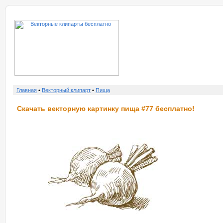
о нас
услу
Главная
•
Векторный клипарт
•
Пища
Скачать векторную картинку пища #77 бесплатно!