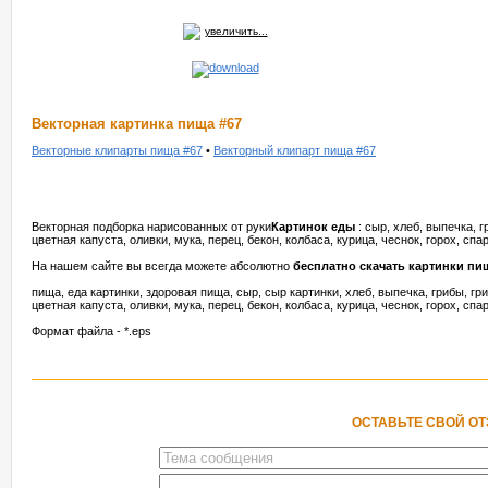
увеличить...
Векторная картинка пища #67
Векторные клипарты пища #67
•
Векторный клипарт пища #67
Векторная подборка нарисованных от руки
Картинок еды
: сыр, хлеб, выпечка, г
цветная капуста, оливки, мука, перец, бекон, колбаса, курица, чеснок, горох, спа
На нашем сайте вы всегда можете абсолютно
бесплатно скачать картинки пи
пища, еда картинки, здоровая пища, сыр, сыр картинки, хлеб, выпечка, грибы, гри
цветная капуста, оливки, мука, перец, бекон, колбаса, курица, чеснок, горох, спа
Формат файла - *.eps
ОСТАВЬТЕ СВОЙ О