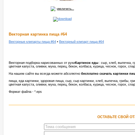
увеличить...
Векторная картинка пища #64
Векторные клипарты пища #64
•
Векторный клипарт пища #64
Векторная подборка нарисованных от руки
Картинок еды
: сыр, хлеб, выпечка, г
цветная капуста, оливки, мука, перец, бекон, колбаса, курица, чеснок, горох, спа
На нашем сайте вы всегда можете абсолютно
бесплатно скачать картинки пи
пища, еда картинки, здоровая пища, сыр, сыр картинки, хлеб, выпечка, грибы, гри
цветная капуста, оливки, мука, перец, бекон, колбаса, курица, чеснок, горох, спа
Формат файла - *.eps
ОСТАВЬТЕ СВОЙ О