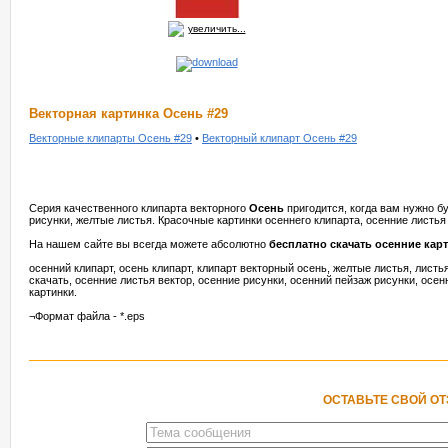
увеличить...
Векторная картинка Осень #29
Векторные клипарты Осень #29
•
Векторный клипарт Осень #29
Серия качественного клипарта векторного
Осень
пригодится, когда вам нужно б
рисунки, желтые листья. Красочные картинки осеннего клипарта, осенние листья
На нашем сайте вы всегда можете абсолютно
бесплатно скачать осенние кар
осенний клипарт, осень клипарт, клипарт векторный осень, желтые листья, листь
скачать, осенние листья вектор, осенние рисунки, осенний пейзаж рисунки, осен
картинки.
¬Формат файла - *.eps
ОСТАВЬТЕ СВОЙ О