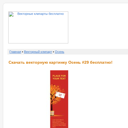
о нас
услу
Главная
•
Векторный клипарт
•
Осень
Скачать векторную картинку Осень #29 бесплатно!