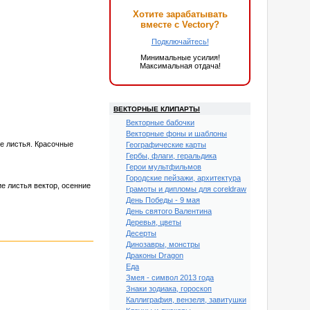
Хотите зарабатывать
вместе с Vectory?
Подключайтесь!
Минимальные усилия!
Максимальная отдача!
ВЕКТОРНЫЕ КЛИПАРТЫ
Векторные бабочки
Векторные фоны и шаблоны
ые листья. Красочные
Географические карты
Гербы, флаги, геральдика
Герои мультфильмов
Городские пейзажи, архитектура
ие листья вектор, осенние
Грамоты и дипломы для coreldraw
День Победы - 9 мая
День святого Валентина
Деревья, цветы
Десерты
Динозавры, монстры
Драконы Dragon
Еда
Змея - символ 2013 года
Знаки зодиака, гороскоп
Каллиграфия, вензеля, завитушки