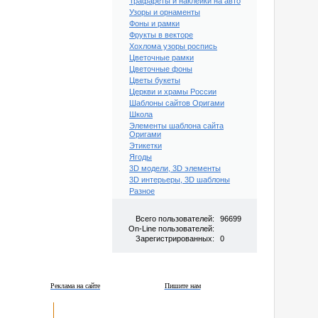
Трафареты и наклейки на авто
Узоры и орнаменты
Фоны и рамки
Фрукты в векторе
Хохлома узоры роспись
Цветочные рамки
Цветочные фоны
Цветы букеты
Церкви и храмы России
Шаблоны сайтов Оригами
Школа
Элементы шаблона сайта
Оригами
Этикетки
Ягоды
3D модели, 3D элементы
3D интерьеры, 3D шаблоны
Разное
Всего пользователей:
96699
On-Line пользователей:
Зарегистрированных:
0
Реклама на сайте
Пишите нам