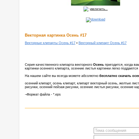
увеличить...
Векторная картинка Осень #17
Векторные клипарты Осень #17
•
Векторный клипарт Осень #17
Серия качественного клипарта векторного
Осень
пригодится, когда ва
картинки осеннего клипарта, осенние листья картинки легко поддаются
На нашем сайте вы всегда можете абсолютно
бесплатно скачать осе
осенний клипарт, осень клипарт, клипарт векторный осень, желтые лист
рисунки, осенний пейзаж рисунки, осенние листья рисунки, осенние кар
¬Формат файла - *.eps