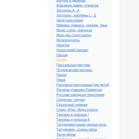
Клоуны и джокеры
Красивые рамки, открытки
Логотипы A - K
Логотипы, эмблемы L - Z
Люди персонажи
Мимика, гримасы, эмоции, лица
Мода, стиль, прически
Монстры спортсмены
Морепродукты
Напитки
Новогодний клипарт
Овощи
Осень
Пасхальные рисунки
Петриковская роспись
Пицца
Пища
Раскраски разукрашки для детей
Раскрои упаковки Развертки
Русские-народные персонажи
Сердечки, сердца
ый клипарт Осень #17
Сказочные гномики
Спорт, Игры, Виды спорта
Тангиры и гильоши I
Тангиры и гильоши II
Татуировки кошки черные коты
Татуировки, эскизы tattoo
Техно фоны