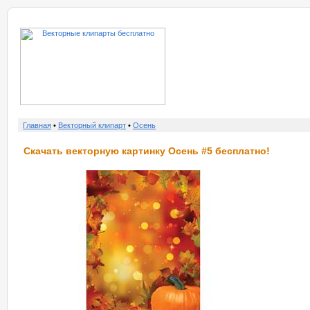
о нас
услу
Главная
•
Векторный клипарт
•
Осень
Скачать векторную картинку Осень #5 бесплатно!