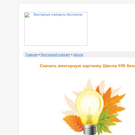
о нас
Главная
•
Векторный клипарт
•
Школа
Скачать векторную картинку Школа #45 бес