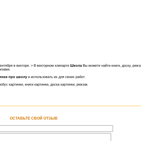
сентября в векторе. > В векторном клипарте
Школа
Вы можете найти книги, доску, рюкз
кизами.
тинки про школу
и использовать их для своих работ.
обус картинки, книги картинки, доска картинки, рюкзак
ОСТАВЬТЕ СВОЙ ОТЗЫВ