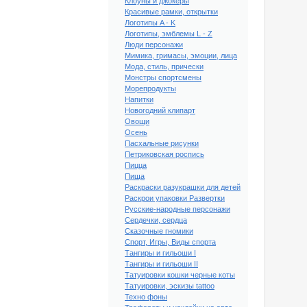
Клоуны и джокеры
Красивые рамки, открытки
Логотипы A - K
Логотипы, эмблемы L - Z
Люди персонажи
Мимика, гримасы, эмоции, лица
Мода, стиль, прически
Монстры спортсмены
Морепродукты
Напитки
Новогодний клипарт
Овощи
Осень
Пасхальные рисунки
Петриковская роспись
Пицца
Пища
Раскраски разукрашки для детей
Раскрои упаковки Развертки
Русские-народные персонажи
Сердечки, сердца
ый клипарт Школа #45
Сказочные гномики
Спорт, Игры, Виды спорта
Тангиры и гильоши I
Тангиры и гильоши II
Татуировки кошки черные коты
Татуировки, эскизы tattoo
Техно фоны