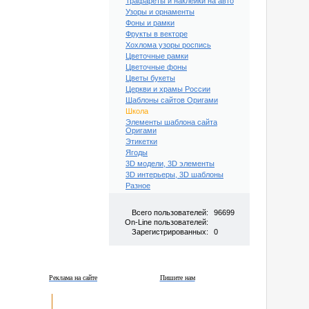
Трафареты и наклейки на авто
Узоры и орнаменты
Фоны и рамки
Фрукты в векторе
Хохлома узоры роспись
Цветочные рамки
Цветочные фоны
Цветы букеты
Церкви и храмы России
Шаблоны сайтов Оригами
Школа
Элементы шаблона сайта
Оригами
Этикетки
Ягоды
3D модели, 3D элементы
3D интерьеры, 3D шаблоны
Разное
Всего пользователей:
96699
On-Line пользователей:
Зарегистрированных:
0
Реклама на сайте
Пишите нам