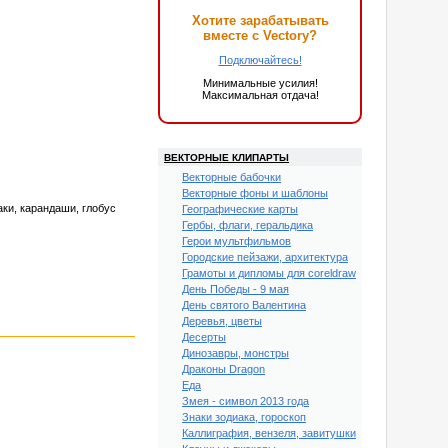
Хотите зарабатывать
вместе с Vectory?
Подключайтесь!
Минимальные усилия!
Максимальная отдача!
ВЕКТОРНЫЕ КЛИПАРТЫ
Векторные бабочки
Векторные фоны и шаблоны
аки, карандаши, глобус
Географические карты
Гербы, флаги, геральдика
Герои мультфильмов
Городские пейзажи, архитектура
Грамоты и дипломы для coreldraw
День Победы - 9 мая
День святого Валентина
Деревья, цветы
Десерты
Динозавры, монстры
Драконы Dragon
Еда
Змея - символ 2013 года
Знаки зодиака, гороскоп
Каллиграфия, вензеля, завитушки