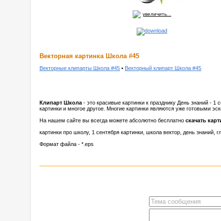
увеличить...
Векторная картинка Школа #45
Векторные клипарты Школа #45
•
Векторный клипарт Школа #45
Клипарт Школа
- это красивые картинки к празднику День знаний - 1 
картинки и многое другое. Многие картинки являются уже готовыми эс
На нашем сайте вы всегда можете абсолютно бесплатно
скачать кар
картинки про школу, 1 сентября картинки, школа вектор, день знаний, гл
Формат файла - *.eps