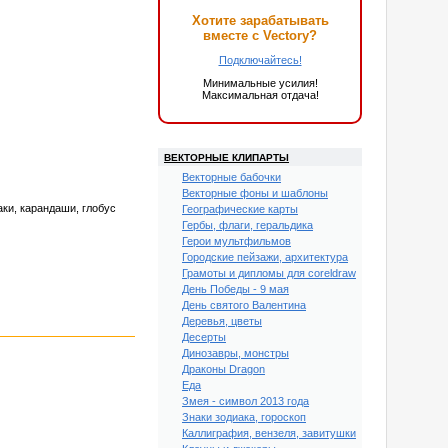
Хотите зарабатывать
вместе с Vectory?
Подключайтесь!
Минимальные усилия!
Максимальная отдача!
ВЕКТОРНЫЕ КЛИПАРТЫ
Векторные бабочки
Векторные фоны и шаблоны
аки, карандаши, глобус
Географические карты
Гербы, флаги, геральдика
Герои мультфильмов
Городские пейзажи, архитектура
Грамоты и дипломы для coreldraw
День Победы - 9 мая
День святого Валентина
Деревья, цветы
Десерты
Динозавры, монстры
Драконы Dragon
Еда
Змея - символ 2013 года
Знаки зодиака, гороскоп
Каллиграфия, вензеля, завитушки