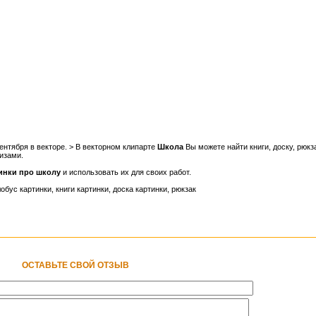
сентября в векторе. > В векторном клипарте
Школа
Вы можете найти книги, доску, рюкз
кизами.
тинки про школу
и использовать их для своих работ.
обус картинки, книги картинки, доска картинки, рюкзак
ОСТАВЬТЕ СВОЙ ОТЗЫВ