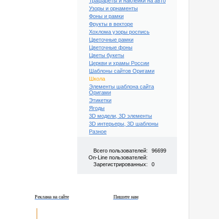
Трафареты и наклейки на авто
Узоры и орнаменты
Фоны и рамки
Фрукты в векторе
Хохлома узоры роспись
Цветочные рамки
Цветочные фоны
Цветы букеты
Церкви и храмы России
Шаблоны сайтов Оригами
Школа
Элементы шаблона сайта
Оригами
Этикетки
Ягоды
3D модели, 3D элементы
3D интерьеры, 3D шаблоны
Разное
Всего пользователей:
96699
On-Line пользователей:
Зарегистрированных:
0
Реклама на сайте
Пишите нам