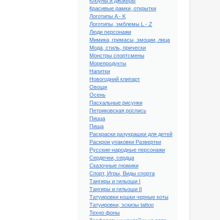
Клоуны и джокеры
Красивые рамки, открытки
Логотипы A - K
Логотипы, эмблемы L - Z
Люди персонажи
Мимика, гримасы, эмоции, лица
Мода, стиль, прически
Монстры спортсмены
Морепродукты
Напитки
Новогодний клипарт
Овощи
Осень
Пасхальные рисунки
Петриковская роспись
Пицца
Пища
Раскраски разукрашки для детей
Раскрои упаковки Развертки
Русские-народные персонажи
Сердечки, сердца
ый клипарт Школа #11
Сказочные гномики
Спорт, Игры, Виды спорта
Тангиры и гильоши I
Тангиры и гильоши II
Татуировки кошки черные коты
Татуировки, эскизы tattoo
Техно фоны