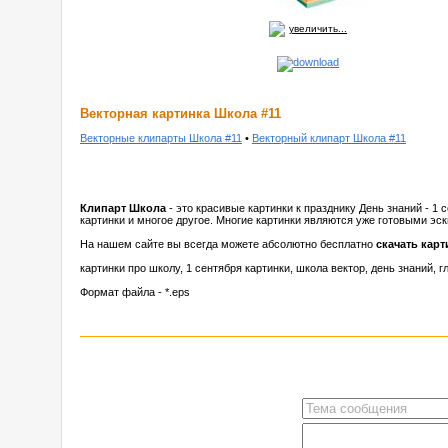
увеличить...
Векторная картинка Школа #11
Векторные клипарты Школа #11
•
Векторный клипарт Школа #11
Клипарт Школа
- это красивые картинки к празднику День знаний - 1 
картинки и многое другое. Многие картинки являются уже готовыми эс
На нашем сайте вы всегда можете абсолютно бесплатно
скачать кар
картинки про школу, 1 сентября картинки, школа вектор, день знаний, гл
Формат файла - *.eps