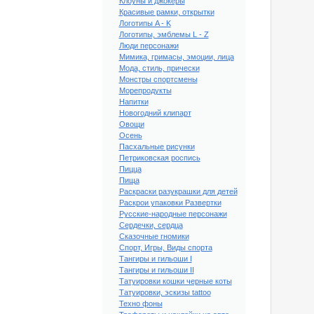
Клоуны и джокеры
Красивые рамки, открытки
Логотипы A - K
Логотипы, эмблемы L - Z
Люди персонажи
Мимика, гримасы, эмоции, лица
Мода, стиль, прически
Монстры спортсмены
Морепродукты
Напитки
Новогодний клипарт
Овощи
Осень
Пасхальные рисунки
Петриковская роспись
Пицца
Пища
Раскраски разукрашки для детей
Раскрои упаковки Развертки
Русские-народные персонажи
липарт Этикетка #54
Сердечки, сердца
Сказочные гномики
Спорт, Игры, Виды спорта
Тангиры и гильоши I
Тангиры и гильоши II
Татуировки кошки черные коты
Татуировки, эскизы tattoo
Техно фоны