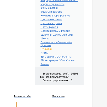
Трафареты и наклейки на авто
Узоры и орнаменты
Фоны и рамки
Фрукты в векторе
Хохлома узоры роспись
Цветочные рамки
Цветочные фоны
Цветы букеты
Церкви и храмы России
Шаблоны сайтов Оригами
Школа
Элементы шаблона сайта
Оригами
Этикетки
Ягоды
3D модели, 3D элементы
3D интерьеры, 3D шаблоны
Разное
Всего пользователей:
96698
On-Line пользователей:
Зарегистрированных:
0
Реклама на сайте
Пишите нам