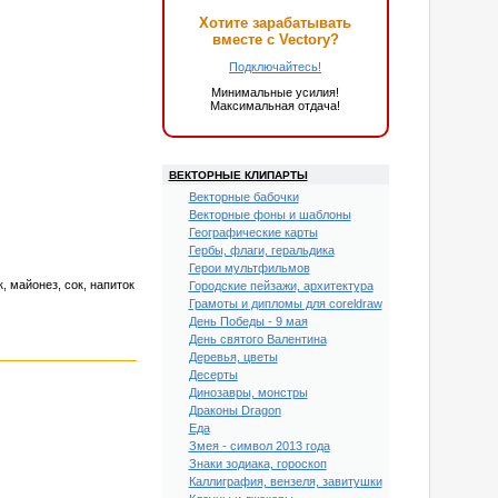
Хотите зарабатывать
вместе с Vectory?
Подключайтесь!
Минимальные усилия!
Максимальная отдача!
ВЕКТОРНЫЕ КЛИПАРТЫ
Векторные бабочки
Векторные фоны и шаблоны
Географические карты
Гербы, флаги, геральдика
Герои мультфильмов
, майонез, сок, напиток
Городские пейзажи, архитектура
Грамоты и дипломы для coreldraw
День Победы - 9 мая
День святого Валентина
Деревья, цветы
Десерты
Динозавры, монстры
Драконы Dragon
Еда
Змея - символ 2013 года
Знаки зодиака, гороскоп
Каллиграфия, вензеля, завитушки