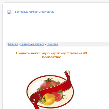
о нас
услу
Главная
•
Векторный клипарт
•
Этикетки
Скачать векторную картинку Этикетка #3
бесплатно!