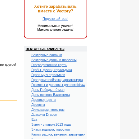
Хотите зарабатывать
вместе с Vectory?
Подключайтесь!
Минимальные усилия!
Максимальная отдача!
ВЕКТОРНЫЕ КЛИПАРТЫ
Векторные бабочки
Векторные фоны и шаблоны
ое другое!
Географические карты
Гербы, флаги, геральдика
Герои мультфильмов
Городские пейзажи, архитектура
Грамоты и дипломы для coreldraw
День Победы - 9 мая
День святого Валентина
Деревья, цветы
Десерты
Динозавры, монстры
Драконы Dragon
Еда
Змея - символ 2013 года
Знаки зодиака, гороскоп
Каллиграфия, вензеля, завитушки