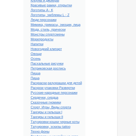
Клоуны и джокеры
Красивые рамки, открытки
Логотипы A - K
Логотипы, эмблемы L - Z
Люди персонажи
Мимика, гримасы, эмоции, лица
Мода, стиль, прически
Монстры спортсмены
Морепродукты
Напитки
Новогодний клипарт
Овощи
Осень
Пасхальные рисунки
Петриковская роспись
Пицца
Пища
Раскраски разукрашки для детей
Раскрои упаковки Развертки
Русские-народные персонажи
оды #6
Сердечки, сердца
Сказочные гномики
Спорт, Игры, Виды спорта
Тангиры и гильоши I
Тангиры и гильоши II
Татуировки кошки черные коты
Татуировки, эскизы tattoo
Техно фоны