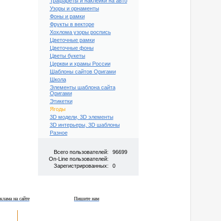
Трафареты и наклейки на авто
Узоры и орнаменты
Фоны и рамки
Фрукты в векторе
Хохлома узоры роспись
Цветочные рамки
Цветочные фоны
Цветы букеты
Церкви и храмы России
Шаблоны сайтов Оригами
Школа
Элементы шаблона сайта
Оригами
Этикетки
Ягоды
3D модели, 3D элементы
3D интерьеры, 3D шаблоны
Разное
Всего пользователей:
96699
On-Line пользователей:
Зарегистрированных:
0
клама на сайте
Пишите нам