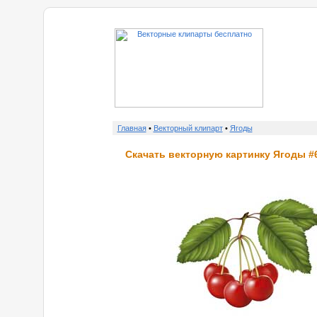
о н
Главная
•
Векторный клипарт
•
Ягоды
Скачать векторную картинку Ягоды #