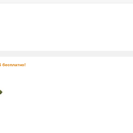
ас
услуги
реклама
контакты
6 бесплатно!