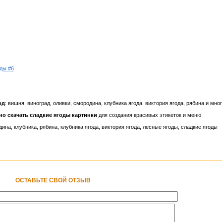
ды #6
од
: вишня, виноград, оливки, смородина, клубника ягода, виктория ягода, рябина и мног
но скачать сладкие ягоды картинки
для создания красивых этикеток и меню.
дина, клубника, рябина, клубника ягода, виктория ягода, лесные ягоды, сладкие ягоды
ОСТАВЬТЕ СВОЙ ОТЗЫВ