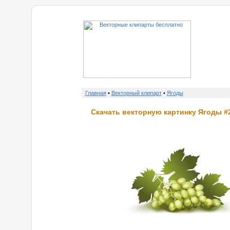
о н
Главная
•
Векторный клипарт
•
Ягоды
Скачать векторную картинку Ягоды #