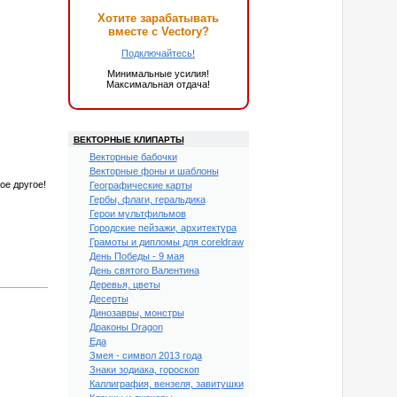
Хотите зарабатывать
вместе с Vectory?
Подключайтесь!
Минимальные усилия!
Максимальная отдача!
ВЕКТОРНЫЕ КЛИПАРТЫ
Векторные бабочки
Векторные фоны и шаблоны
ое другое!
Географические карты
Гербы, флаги, геральдика
Герои мультфильмов
Городские пейзажи, архитектура
Грамоты и дипломы для coreldraw
День Победы - 9 мая
День святого Валентина
Деревья, цветы
Десерты
Динозавры, монстры
Драконы Dragon
Еда
Змея - символ 2013 года
Знаки зодиака, гороскоп
Каллиграфия, вензеля, завитушки