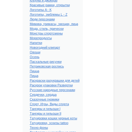
Клоуны и джокеры
Красивые рамки, открытки
Логотипы A - K
Логотипы, эмблемы L - Z
Люди персонажи
Мимика, гримасы, эмоции, лица
Мода, стиль, прически
Монстры спортсмены
Морепродукты
Напитки
Новогодний клипарт
Овощи
Осень
Пасхальные рисунки
Петриковская роспись
Пицца
Пища
Раскраски разукрашки для детей
Раскрои упаковки Развертки
Русские-народные персонажи
оды #2
Сердечки, сердца
Сказочные гномики
Спорт, Игры, Виды спорта
Тангиры и гильоши I
Тангиры и гильоши II
Татуировки кошки черные коты
Татуировки, эскизы tattoo
Техно фоны