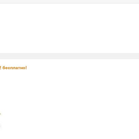
ас
услуги
реклама
контакты
2 бесплатно!