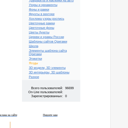
Трафареты и наклейки на авто
Узоры и орнаменты
Фоны и рамки
Фрукты в векторе
Хохлома узоры роспись
Цветочные рамки
Цветочные фоны
Цветы букеты
Церкви и храмы России
Шаблоны сайтов Оригами
Школа
Элементы шаблона сайта
Оригами
Этикетки
Ягоды
3D модели, 3D элементы
3D интерьеры, 3D шаблоны
Разное
Всего пользователей:
96699
On-Line пользователей:
Зарегистрированных:
0
клама на сайте
Пишите нам