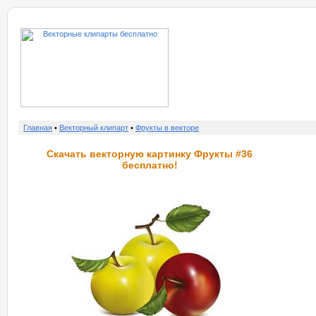
о нас
услу
Главная
•
Векторный клипарт
•
Фрукты в векторе
Скачать векторную картинку Фрукты #36
бесплатно!