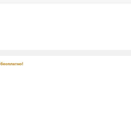
услуги
реклама
контакты
 бесплатно!