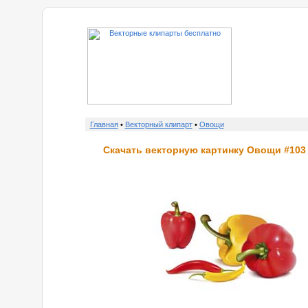
о нас
Главная
•
Векторный клипарт
•
Овощи
Скачать векторную картинку Овощи #103