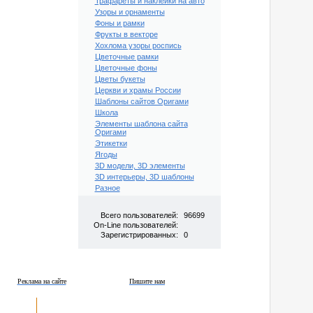
Трафареты и наклейки на авто
Узоры и орнаменты
Фоны и рамки
Фрукты в векторе
Хохлома узоры роспись
Цветочные рамки
Цветочные фоны
Цветы букеты
Церкви и храмы России
Шаблоны сайтов Оригами
Школа
Элементы шаблона сайта
Оригами
Этикетки
Ягоды
3D модели, 3D элементы
3D интерьеры, 3D шаблоны
Разное
Всего пользователей:
96699
On-Line пользователей:
Зарегистрированных:
0
Реклама на сайте
Пишите нам