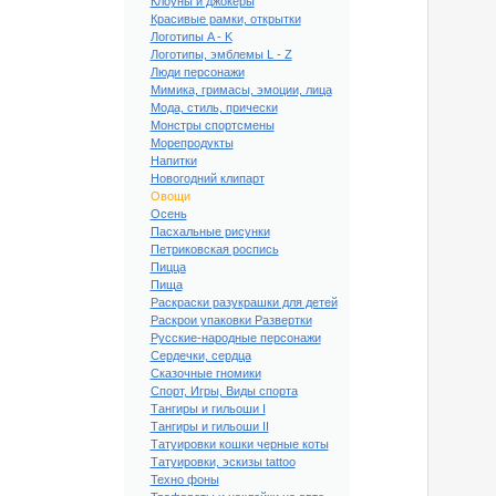
Клоуны и джокеры
Красивые рамки, открытки
Логотипы A - K
Логотипы, эмблемы L - Z
Люди персонажи
Мимика, гримасы, эмоции, лица
Мода, стиль, прически
Монстры спортсмены
Морепродукты
Напитки
Новогодний клипарт
Овощи
Осень
Пасхальные рисунки
Петриковская роспись
Пицца
Пища
Раскраски разукрашки для детей
Раскрои упаковки Развертки
Русские-народные персонажи
рт Овощи #103
Сердечки, сердца
Сказочные гномики
Спорт, Игры, Виды спорта
Тангиры и гильоши I
Тангиры и гильоши II
Татуировки кошки черные коты
Татуировки, эскизы tattoo
Техно фоны