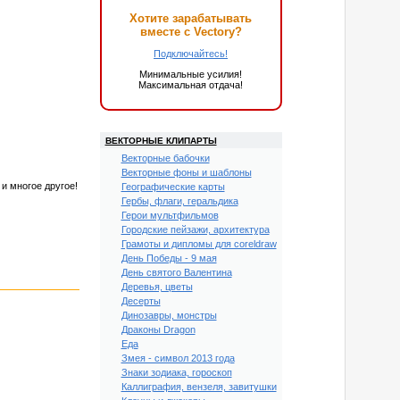
Хотите зарабатывать
вместе с Vectory?
Подключайтесь!
Минимальные усилия!
Максимальная отдача!
ВЕКТОРНЫЕ КЛИПАРТЫ
Векторные бабочки
Векторные фоны и шаблоны
 и многое другое!
Географические карты
Гербы, флаги, геральдика
Герои мультфильмов
Городские пейзажи, архитектура
Грамоты и дипломы для coreldraw
День Победы - 9 мая
День святого Валентина
Деревья, цветы
Десерты
Динозавры, монстры
Драконы Dragon
Еда
Змея - символ 2013 года
Знаки зодиака, гороскоп
Каллиграфия, вензеля, завитушки