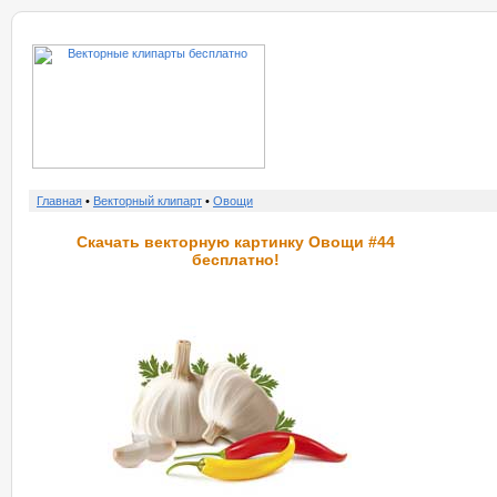
о нас
услу
Главная
•
Векторный клипарт
•
Овощи
Скачать векторную картинку Овощи #44
бесплатно!