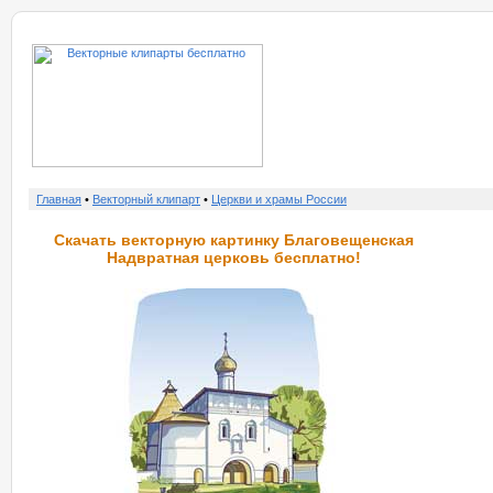
о нас
услу
Главная
•
Векторный клипарт
•
Церкви и храмы России
Скачать векторную картинку Благовещенская
Надвратная церковь бесплатно!