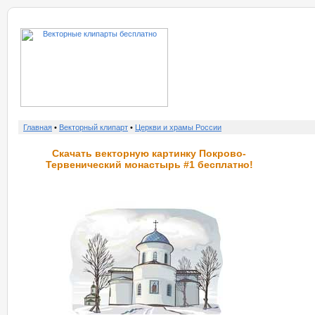
о нас
услу
Главная
•
Векторный клипарт
•
Церкви и храмы России
Скачать векторную картинку Покрово-
Тервенический монастырь #1 бесплатно!