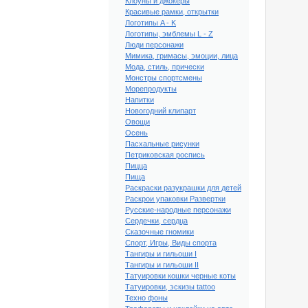
Клоуны и джокеры
Красивые рамки, открытки
Логотипы A - K
Логотипы, эмблемы L - Z
Люди персонажи
Мимика, гримасы, эмоции, лица
Мода, стиль, прически
Монстры спортсмены
Морепродукты
Напитки
Новогодний клипарт
Овощи
Осень
Пасхальные рисунки
Петриковская роспись
Пицца
Пища
Раскраски разукрашки для детей
Раскрои упаковки Развертки
Русские-народные персонажи
Сердечки, сердца
ный клипарт Золотое
Сказочные гномики
кольцо #2
Спорт, Игры, Виды спорта
Тангиры и гильоши I
Тангиры и гильоши II
Татуировки кошки черные коты
Татуировки, эскизы tattoo
Техно фоны