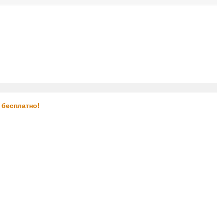
услуги
реклама
контакт
 бесплатно!