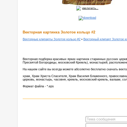
увеличить...
Векторная картинка Золотое кольцо #2
Векторные клипарты Золотое кольцо #2
•
Векторный клипарт Золотое к
Векторная подборка красивых ярких картинок старинных русских церк
Пресвятой Богородицы, московский Кремль), монастырей, расположенн
На нашем сайте вы всегда можете абсолютно бесплатно скачать векто
храм, Храм Христа Спасителя, Храм Василия Блаженного, православны
церковь, монастырь, часовня, кремль, московский кремль, валаам, со
Формат файла - *.eps