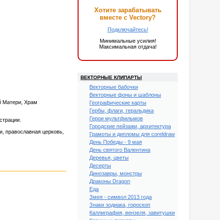
Хотите зарабатывать
вместе с Vectory?
Подключайтесь!
Минимальные усилия!
Максимальная отдача!
ВЕКТОРНЫЕ КЛИПАРТЫ
Векторные бабочки
Векторные фоны и шаблоны
й Матери, Храм
Географические карты
Гербы, флаги, геральдика
Герои мультфильмов
страции.
Городские пейзажи, архитектура
и, православная церковь,
Грамоты и дипломы для coreldraw
День Победы - 9 мая
День святого Валентина
Деревья, цветы
Десерты
Динозавры, монстры
Драконы Dragon
Еда
Змея - символ 2013 года
Знаки зодиака, гороскоп
Каллиграфия, вензеля, завитушки