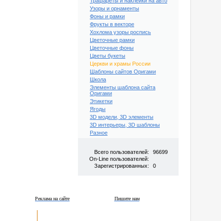
Трафареты и наклейки на авто
Узоры и орнаменты
Фоны и рамки
Фрукты в векторе
Хохлома узоры роспись
Цветочные рамки
Цветочные фоны
Цветы букеты
Церкви и храмы России
Шаблоны сайтов Оригами
Школа
Элементы шаблона сайта
Оригами
Этикетки
Ягоды
3D модели, 3D элементы
3D интерьеры, 3D шаблоны
Разное
Всего пользователей:
96699
On-Line пользователей:
Зарегистрированных:
0
Реклама на сайте
Пишите нам