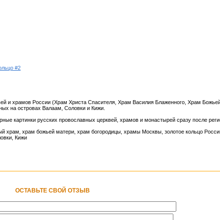
ольцо #2
вей и храмов России (Храм Христа Спасителя, Храм Василия Блаженного, Храм Божье
ых на островах Валаам, Соловки и Кижи.
рные картинки русских провославных церквей, храмов и монастырей сразу после реги
й храм, храм божьей матери, храм богородицы, храмы Москвы, золотое кольцо Росси
ловки, Кижи
ОСТАВЬТЕ СВОЙ ОТЗЫВ