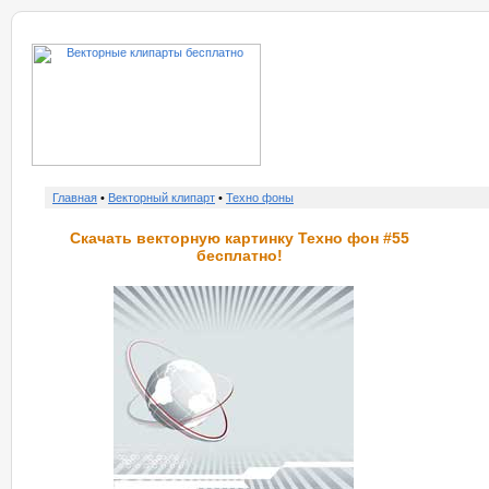
о нас
услу
Главная
•
Векторный клипарт
•
Техно фоны
Скачать векторную картинку Техно фон #55
бесплатно!