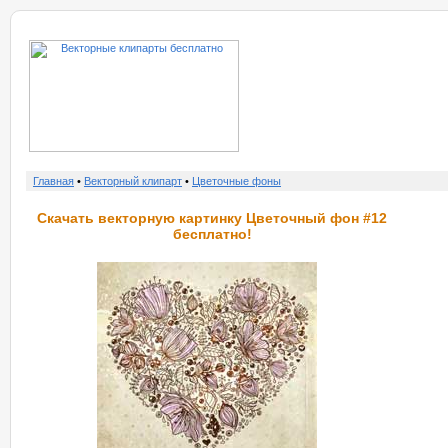
о нас
услу
Главная
•
Векторный клипарт
•
Цветочные фоны
Скачать векторную картинку Цветочный фон #12
бесплатно!