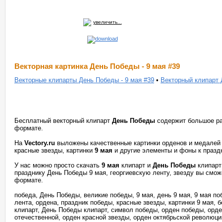
увеличить...
Векторная картинка День Победы - 9 мая #39
Векторные клипарты День Победы - 9 мая #39
•
Векторный клипарт 
Бесплатный векторный клипарт
День Победы
содержит большое ра
формате.
На
Vectory.ru
выложены качественные картинки орденов и медалей в
красные звезды, картинки
9 мая
и другие элементы и фоны к празд
У нас можно просто скачать
9 мая
клипарт и
День Победы
клипарт
празднику День Победы 9 мая, георгиевскую ленту, звезду вы смож
формате.
победа, День Победы, великие победы, 9 мая, день 9 мая, 9 мая по
лента, ордена, праздник победы, красные звезды, картинки 9 мая, 
клипарт, День Победы клипарт, символ победы, орден победы, орд
отечественной, орден красной звезды, орден октябрьской революци