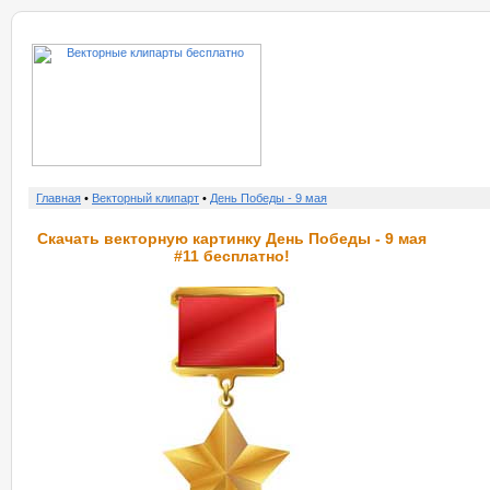
о нас
услу
Главная
•
Векторный клипарт
•
День Победы - 9 мая
Скачать векторную картинку День Победы - 9 мая
#11 бесплатно!