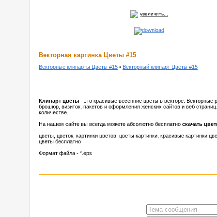
увеличить...
Векторная картинка Цветы #15
Векторные клипарты Цветы #15
•
Векторный клипарт Цветы #15
Клипарт цветы
- это красивые весенние цветы в векторе. Векторные 
брошюр, визиток, пакетов и оформления женских сайтов и веб страниц
количестве.
На нашем сайте вы всегда можете абсолютно бесплатно
скачать цве
цветы, цветок, картинки цветов, цветы картинки, красивые картинки цв
цветы бесплатно
Формат файла - *.eps