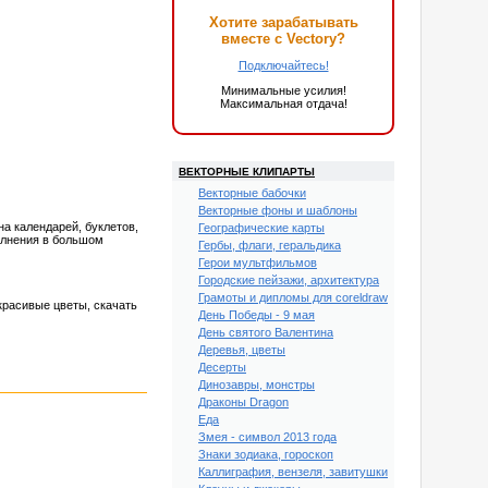
Хотите зарабатывать
вместе с Vectory?
Подключайтесь!
Минимальные усилия!
Максимальная отдача!
ВЕКТОРНЫЕ КЛИПАРТЫ
Векторные бабочки
Векторные фоны и шаблоны
на календарей, буклетов,
Географические карты
олнения в большом
Гербы, флаги, геральдика
Герои мультфильмов
Городские пейзажи, архитектура
Грамоты и дипломы для coreldraw
 красивые цветы, скачать
День Победы - 9 мая
День святого Валентина
Деревья, цветы
Десерты
Динозавры, монстры
Драконы Dragon
Еда
Змея - символ 2013 года
Знаки зодиака, гороскоп
Каллиграфия, вензеля, завитушки