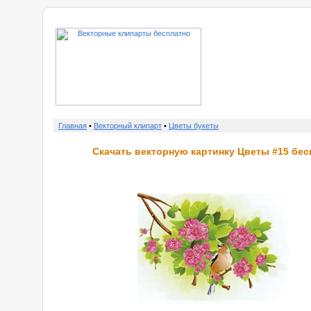
о нас
Главная
•
Векторный клипарт
•
Цветы букеты
Скачать векторную картинку Цветы #15 бес