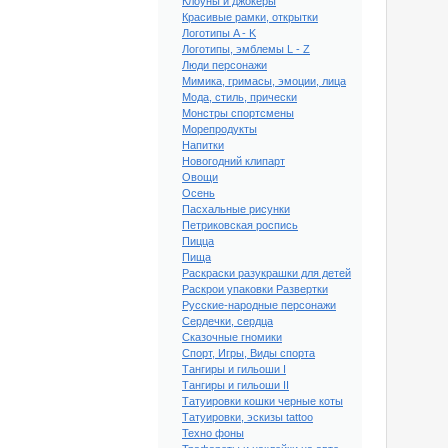
Клоуны и джокеры
Красивые рамки, открытки
Логотипы A - K
Логотипы, эмблемы L - Z
Люди персонажи
Мимика, гримасы, эмоции, лица
Мода, стиль, прически
Монстры спортсмены
Морепродукты
Напитки
Новогодний клипарт
Овощи
Осень
Пасхальные рисунки
Петриковская роспись
Пицца
Пища
Раскраски разукрашки для детей
Раскрои упаковки Развертки
Русские-народные персонажи
Сердечки, сердца
Сказочные гномики
ый клипарт Цветы #15
Спорт, Игры, Виды спорта
Тангиры и гильоши I
Тангиры и гильоши II
Татуировки кошки черные коты
Татуировки, эскизы tattoo
Техно фоны