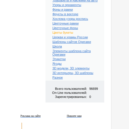
Трафареты и наклейки на авто
Узоры и орнаменты
Фоны и рамки
Фрукты в векторе
Хохлома узоры роспись
Цветочные рамки
Цветочные фоны
Цветы букеты
Церкви и храмы России
Шаблоны сайтов Оригами
Школа
Элементы шаблона сайта
Оригами
Этикетки
Ягоды
3D модели, 3D элементы
3D интерьеры, 3D шаблоны
Разное
Всего пользователей:
96699
On-Line пользователей:
Зарегистрированных:
0
Реклама на сайте
Пишите нам