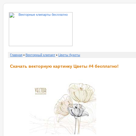
о нас
услу
Главная
•
Векторный клипарт
•
Цветы букеты
Скачать векторную картинку Цветы #4 бесплатно!