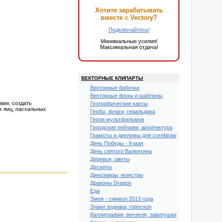
Хотите зарабатывать
вместе с Vectory?
Подключайтесь!
Минимальные усилия!
Максимальная отдача!
ВЕКТОРНЫЕ КЛИПАРТЫ
Векторные бабочки
Векторные фоны и шаблоны
ами, создать
Географические карты
х яиц, пасхальных
Гербы, флаги, геральдика
Герои мультфильмов
Городские пейзажи, архитектура
Грамоты и дипломы для coreldraw
День Победы - 9 мая
День святого Валентина
Деревья, цветы
Десерты
Динозавры, монстры
Драконы Dragon
Еда
Змея - символ 2013 года
Знаки зодиака, гороскоп
Каллиграфия, вензеля, завитушки