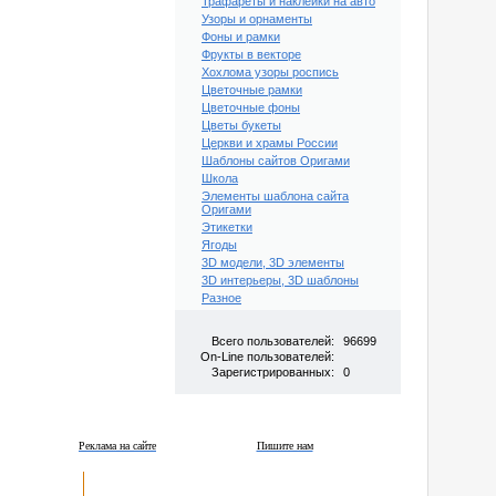
Трафареты и наклейки на авто
Узоры и орнаменты
Фоны и рамки
Фрукты в векторе
Хохлома узоры роспись
Цветочные рамки
Цветочные фоны
Цветы букеты
Церкви и храмы России
Шаблоны сайтов Оригами
Школа
Элементы шаблона сайта
Оригами
Этикетки
Ягоды
3D модели, 3D элементы
3D интерьеры, 3D шаблоны
Разное
Всего пользователей:
96699
On-Line пользователей:
Зарегистрированных:
0
Реклама на сайте
Пишите нам