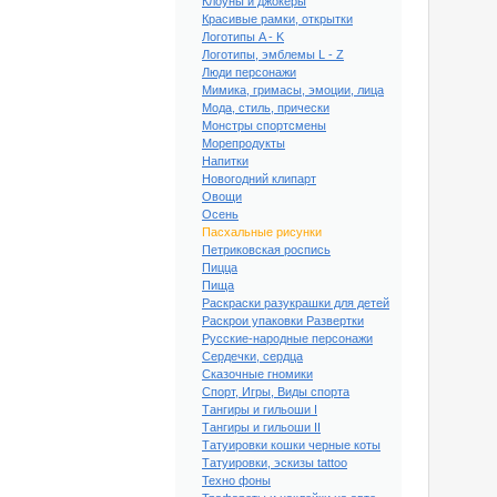
Клоуны и джокеры
Красивые рамки, открытки
Логотипы A - K
Логотипы, эмблемы L - Z
Люди персонажи
Мимика, гримасы, эмоции, лица
Мода, стиль, прически
Монстры спортсмены
Морепродукты
Напитки
Новогодний клипарт
Овощи
Осень
Пасхальные рисунки
Петриковская роспись
Пицца
Пища
Раскраски разукрашки для детей
Раскрои упаковки Развертки
Русские-народные персонажи
Сердечки, сердца
ый клипарт Пасха #56
Сказочные гномики
Спорт, Игры, Виды спорта
Тангиры и гильоши I
Тангиры и гильоши II
Татуировки кошки черные коты
Татуировки, эскизы tattoo
Техно фоны