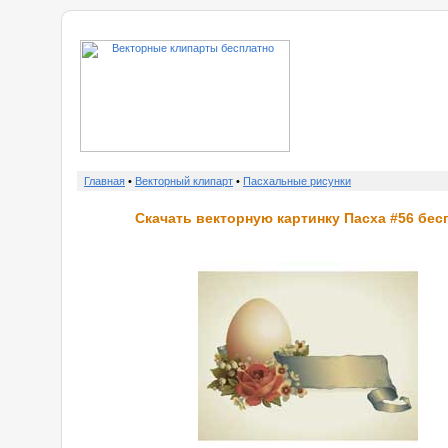
о нас
Главная
•
Векторный клипарт
•
Пасхальные рисунки
Скачать векторную картинку Пасха #56 бес