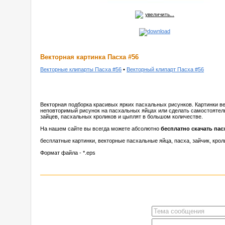
увеличить...
Векторная картинка Пасха #56
Векторные клипарты Пасха #56
•
Векторный клипарт Пасха #56
Векторная подборка красивых ярких пасхальных рисунков. Картинки ве
неповторимый рисунок на пасхальных яйцах или сделать самостоятел
зайцев, пасхальных кроликов и цыплят в большом количестве.
На нашем сайте вы всегда можете абсолютно
бесплатно скачать па
бесплатные картинки, векторные пасхальные яйца, пасха, зайчик, крол
Формат файла - *.eps