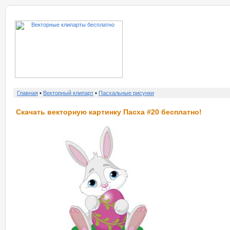
о нас
услу
Главная
•
Векторный клипарт
•
Пасхальные рисунки
Скачать векторную картинку Пасха #20 бесплатно!