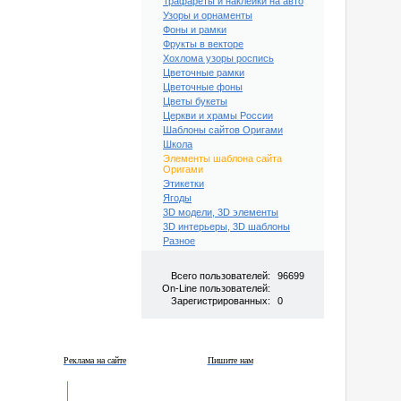
Трафареты и наклейки на авто
Узоры и орнаменты
Фоны и рамки
Фрукты в векторе
Хохлома узоры роспись
Цветочные рамки
Цветочные фоны
Цветы букеты
Церкви и храмы России
Шаблоны сайтов Оригами
Школа
Элементы шаблона сайта
Оригами
Этикетки
Ягоды
3D модели, 3D элементы
3D интерьеры, 3D шаблоны
Разное
Всего пользователей:
96699
On-Line пользователей:
Зарегистрированных:
0
Реклама на сайте
Пишите нам