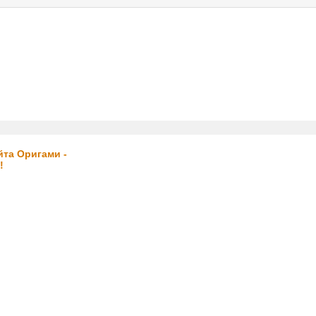
услуги
реклама
контакт
йта Оригами -
!