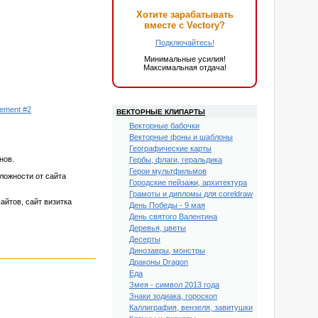
Хотите зарабатывать
вместе с Vectory?
Подключайтесь!
Минимальные усилия!
Максимальная отдача!
ement #2
ВЕКТОРНЫЕ КЛИПАРТЫ
Векторные бабочки
Векторные фоны и шаблоны
Географические карты
нов.
Гербы, флаги, геральдика
Герои мультфильмов
ложности от сайта
Городские пейзажи, архитектура
Грамоты и дипломы для coreldraw
йтов, сайт визитка
День Победы - 9 мая
День святого Валентина
Деревья, цветы
Десерты
Динозавры, монстры
Драконы Dragon
Еда
Змея - символ 2013 года
Знаки зодиака, гороскоп
Каллиграфия, вензеля, завитушки