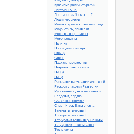
Клоуны и джокеры
Красивые рамки, открытки
Логотипы A - K
Логотипы, эмблемы L - Z
Люди персонажи
Мимика, гримасы, эмоции, лица
Мода, стиль, прически
Монстры спортсмены
Морепродукты
Напитки
Новогодний клипарт
Овощи
Осень
Пасхальные рисунки
Петриковская роспись
Пицца
Пища
Раскраски разукрашки для детей
Раскрои упаковки Развертки
Русские-народные персонажи
Сердечки, сердца
Сказочные гномики
ый клипарт Элемент
Спорт, Игры, Виды спорта
айта Оригами - Origami
Тангиры и гильоши I
bsite Element #2
Тангиры и гильоши II
Татуировки кошки черные коты
Татуировки, эскизы tattoo
Техно фоны