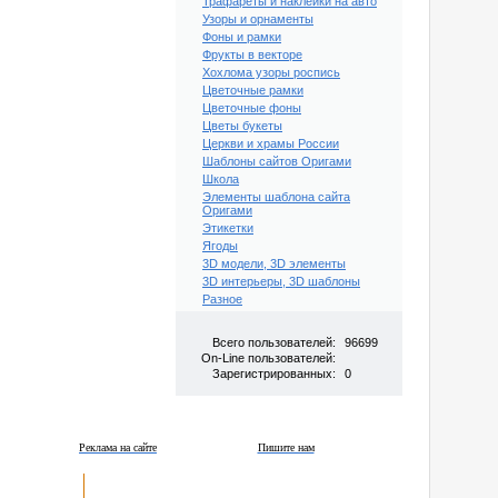
Трафареты и наклейки на авто
Узоры и орнаменты
Фоны и рамки
Фрукты в векторе
Хохлома узоры роспись
Цветочные рамки
Цветочные фоны
Цветы букеты
Церкви и храмы России
Шаблоны сайтов Оригами
Школа
Элементы шаблона сайта
Оригами
Этикетки
Ягоды
3D модели, 3D элементы
3D интерьеры, 3D шаблоны
Разное
Всего пользователей:
96699
On-Line пользователей:
Зарегистрированных:
0
Реклама на сайте
Пишите нам