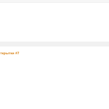
услуги
реклама
контакт
открытки #7