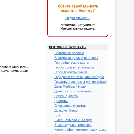
Хотите зарабатывать
вместе с Vectory?
Подключайтесь!
Минимальные усилия!
Максимальная отдача!
ВЕКТОРНЫЕ КЛИПАРТЫ
Векторные бабочки
Векторные фоны и шаблоны
Географические карты
асивых открыток и
Гербы, флаги, геральдика
внодушными, а сам
Герои мультфильмов
Городские пейзажи, архитектура
Грамоты и дипломы для coreldraw
День Победы - 9 мая
День святого Валентина
Деревья, цветы
Десерты
Динозавры, монстры
Драконы Dragon
Еда
Змея - символ 2013 года
Знаки зодиака, гороскоп
Каллиграфия, вензеля, завитушки