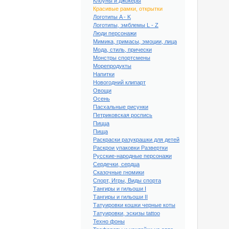
Клоуны и джокеры
Красивые рамки, открытки
Логотипы A - K
Логотипы, эмблемы L - Z
Люди персонажи
Мимика, гримасы, эмоции, лица
Мода, стиль, прически
Монстры спортсмены
Морепродукты
Напитки
Новогодний клипарт
Овощи
Осень
Пасхальные рисунки
Петриковская роспись
Пицца
Пища
Раскраски разукрашки для детей
Раскрои упаковки Развертки
Русские-народные персонажи
Сердечки, сердца
Сказочные гномики
ый клипарт Красивые
Спорт, Игры, Виды спорта
ки, открытки #7
Тангиры и гильоши I
Тангиры и гильоши II
Татуировки кошки черные коты
Татуировки, эскизы tattoo
Техно фоны