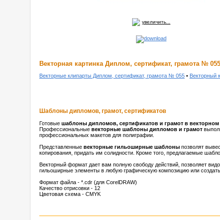
увеличить...
Векторная картинка Диплом, сертификат, грамота № 05
Векторные клипарты Диплом, сертификат, грамота № 055
•
Векторный 
Шаблоны дипломов, грамот, сертификатов
Готовые
шаблоны дипломов, сертификатов и грамот в векторном
Профессиональные
векторные шаблоны дипломов и грамот
выполн
профессиональных макетов для полиграфии.
Представленные
векторные гильоширные шаблоны
позволят вывес
копирования, придать им солидности. Кроме того, предлагаемые шабл
Векторный формат дает вам полную свободу действий, позволяет видо
гильоширные элементы в любую графическую композицию или создать 
Формат файла - *.cdr (для CorelDRAW)
Качество отрисовки - 12
Цветовая схема - CMYK