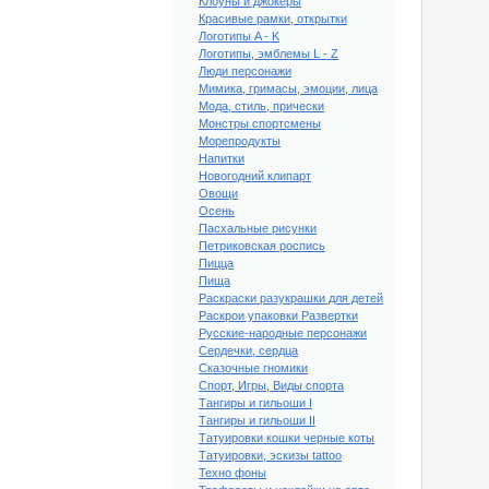
Клоуны и джокеры
Красивые рамки, открытки
Логотипы A - K
Логотипы, эмблемы L - Z
Люди персонажи
Мимика, гримасы, эмоции, лица
Мода, стиль, прически
Монстры спортсмены
Морепродукты
Напитки
Новогодний клипарт
Овощи
Осень
Пасхальные рисунки
Петриковская роспись
Пицца
Пища
Раскраски разукрашки для детей
Раскрои упаковки Развертки
Русские-народные персонажи
Сердечки, сердца
Сказочные гномики
Спорт, Игры, Виды спорта
Тангиры и гильоши I
Тангиры и гильоши II
Татуировки кошки черные коты
Татуировки, эскизы tattoo
ый клипарт Диплом,
икат, грамота № 055
Техно фоны