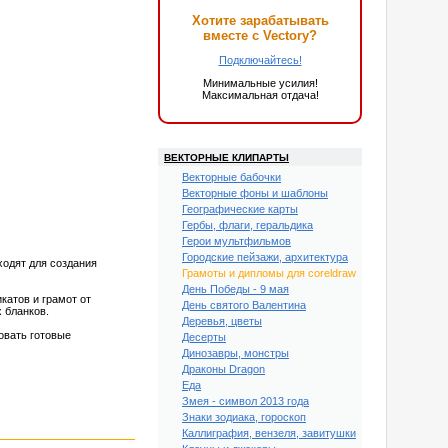
Хотите зарабатывать
вместе с Vectory?
Подключайтесь!
Минимальные усилия!
Максимальная отдача!
ВЕКТОРНЫЕ КЛИПАРТЫ
Векторные бабочки
Векторные фоны и шаблоны
Географические карты
Гербы, флаги, геральдика
Герои мультфильмов
Городские пейзажи, архитектура
ходят для создания
Грамоты и дипломы для coreldraw
День Победы - 9 мая
катов и грамот от
День святого Валентина
 бланков.
Деревья, цветы
овать готовые
Десерты
Динозавры, монстры
Драконы Dragon
Еда
Змея - символ 2013 года
Знаки зодиака, гороскоп
Каллиграфия, вензеля, завитушки