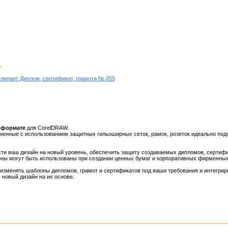
5
клипарт Диплом, сертификат, грамота № 055
 формате
для CorelDRAW.
енные с использованием защитных гильоширных сеток, рамок, розеток идеально под
ти ваш дизайн на новый уровень, обеспечить защиту создаваемых дипломов, сертифи
оны могут быть использованы при создании ценных бумаг и корпоративных фирменных
изменять шаблоны дипломов, грамот и сертификатов под ваши требования и интегрир
новый дизайн на их основе.