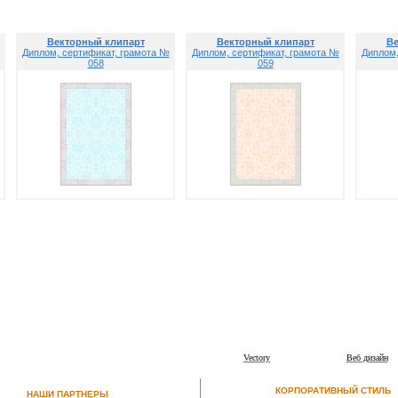
Векторный клипарт
Векторный клипарт
Ве
Диплом, сертификат, грамота №
Диплом, сертификат, грамота №
Диплом,
058
059
Vectory
Веб дизайн
КОРПОРАТИВНЫЙ СТИЛЬ
НАШИ ПАРТНЕРЫ