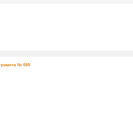
услуги
реклама
контакт
 грамота № 055