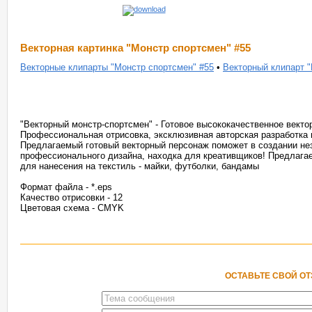
Векторная картинка "Монстр спортсмен" #55
Векторные клипарты "Монстр спортсмен" #55
•
Векторный клипарт "
"Векторный монстр-спортсмен" - Готовое высококачественное векто
Профессиональная отрисовка, эксклюзивная авторская разработка 
Предлагаемый готовый векторный персонаж поможет в создании не
профессионального дизайна, находка для креативщиков! Предлага
для нанесения на текстиль - майки, футболки, бандамы
Формат файла - *.eps
Качество отрисовки - 12
Цветовая схема - CMYK
ОСТАВЬТЕ СВОЙ О