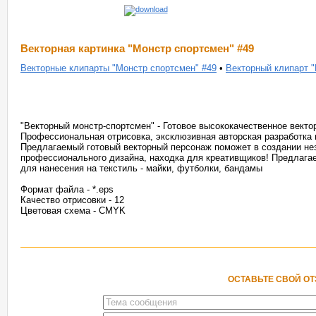
Векторная картинка "Монстр спортсмен" #49
Векторные клипарты "Монстр спортсмен" #49
•
Векторный клипарт "
"Векторный монстр-спортсмен" - Готовое высококачественное векто
Профессиональная отрисовка, эксклюзивная авторская разработка 
Предлагаемый готовый векторный персонаж поможет в создании не
профессионального дизайна, находка для креативщиков! Предлага
для нанесения на текстиль - майки, футболки, бандамы
Формат файла - *.eps
Качество отрисовки - 12
Цветовая схема - CMYK
ОСТАВЬТЕ СВОЙ О