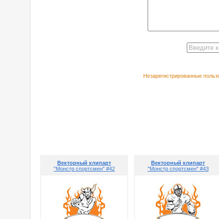
Незарегистрированные пользо
РЕКОМЕНДУЕ
Векторный клипарт
Векторный клипарт
"Монстр спортсмен" #42
"Монстр спортсмен" #43