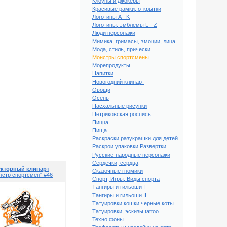
Клоуны и джокеры
Красивые рамки, открытки
Логотипы A - K
Логотипы, эмблемы L - Z
Люди персонажи
Мимика, гримасы, эмоции, лица
Мода, стиль, прически
Монстры спортсмены
Морепродукты
Напитки
Новогодний клипарт
Овощи
Осень
Пасхальные рисунки
Петриковская роспись
Пицца
ный клипарт "Монстр
Пища
портсмен" #41
Раскраски разукрашки для детей
Раскрои упаковки Развертки
Русские-народные персонажи
Сердечки, сердца
кторный клипарт
Сказочные гномики
нстр спортсмен" #46
Спорт, Игры, Виды спорта
Тангиры и гильоши I
Тангиры и гильоши II
Татуировки кошки черные коты
Татуировки, эскизы tattoo
Техно фоны