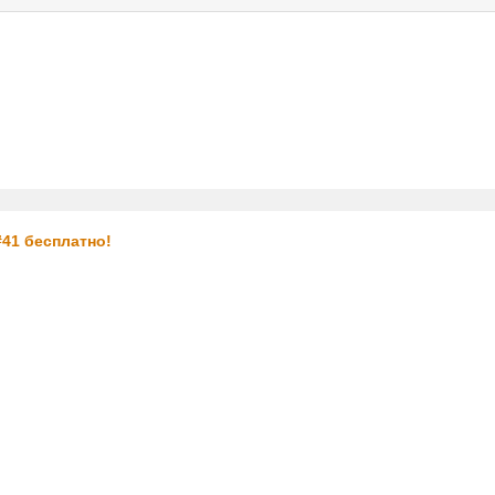
услуги
реклама
контакт
41 бесплатно!