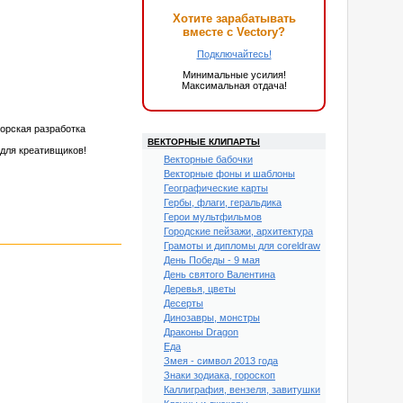
Хотите зарабатывать
вместе с Vectory?
Подключайтесь!
Минимальные усилия!
Максимальная отдача!
орская разработка
ВЕКТОРНЫЕ КЛИПАРТЫ
для креативщиков!
Векторные бабочки
Векторные фоны и шаблоны
Географические карты
Гербы, флаги, геральдика
Герои мультфильмов
Городские пейзажи, архитектура
Грамоты и дипломы для coreldraw
День Победы - 9 мая
День святого Валентина
Деревья, цветы
Десерты
Динозавры, монстры
Драконы Dragon
Еда
Змея - символ 2013 года
Знаки зодиака, гороскоп
Каллиграфия, вензеля, завитушки