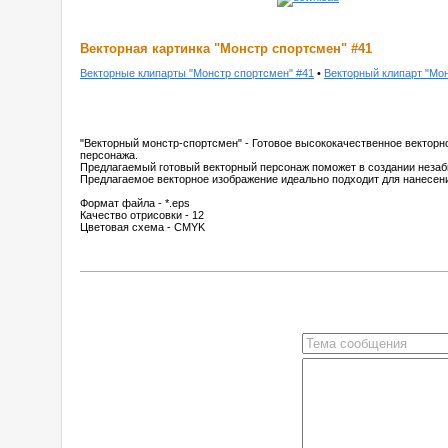
Векторная картинка "Монстр спортсмен" #41
Векторные клипарты "Монстр спортсмен" #41
•
Векторный клипарт "Мо
"Векторный монстр-спортсмен" - Готовое высококачественное векторн
персонажа.
Предлагаемый готовый векторный персонаж поможет в создании незаб
Предлагаемое векторное изображение идеально подходит для нанесени
Формат файла - *.eps
Качество отрисовки - 12
Цветовая схема - CMYK