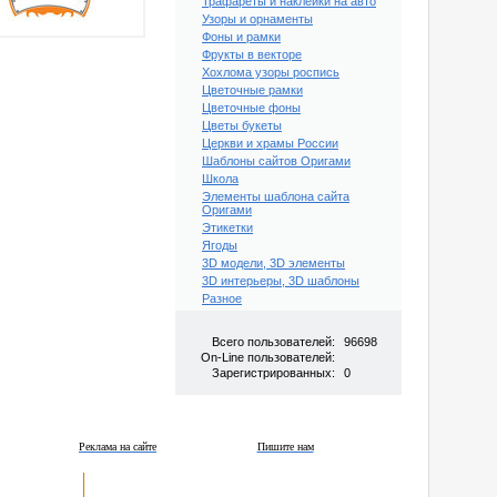
Трафареты и наклейки на авто
Узоры и орнаменты
Фоны и рамки
Фрукты в векторе
Хохлома узоры роспись
Цветочные рамки
Цветочные фоны
Цветы букеты
Церкви и храмы России
Шаблоны сайтов Оригами
Школа
Элементы шаблона сайта
Оригами
Этикетки
Ягоды
3D модели, 3D элементы
3D интерьеры, 3D шаблоны
Разное
Всего пользователей:
96698
On-Line пользователей:
Зарегистрированных:
0
Реклама на сайте
Пишите нам