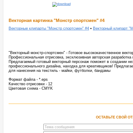
Векторная картинка "Монстр спортсмен" #4
Векторные клипарты "Монстр спортсмен" #4
•
Векторный клипарт "М
"Векторный монстр-спортсмен" - Готовое высококачественное векто
Профессиональная отрисовка, эксклюзивная авторская разработка 
Предлагаемый готовый векторный персонаж поможет в создании не
профессионального дизайна, находка для креативщиков! Предлага
для нанесения на текстиль - майки, футболки, бандамы
Формат файла - *.eps
Качество отрисовки - 12
Цветовая схема - CMYK
ОСТАВЬТЕ СВОЙ О