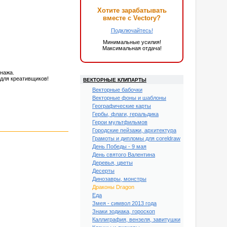
Хотите зарабатывать
вместе с Vectory?
Подключайтесь!
Минимальные усилия!
Максимальная отдача!
онажа.
для креативщиков!
ВЕКТОРНЫЕ КЛИПАРТЫ
Векторные бабочки
Векторные фоны и шаблоны
Географические карты
Гербы, флаги, геральдика
Герои мультфильмов
Городские пейзажи, архитектура
Грамоты и дипломы для coreldraw
День Победы - 9 мая
День святого Валентина
Деревья, цветы
Десерты
Динозавры, монстры
Драконы Dragon
Еда
Змея - символ 2013 года
Знаки зодиака, гороскоп
Каллиграфия, вензеля, завитушки