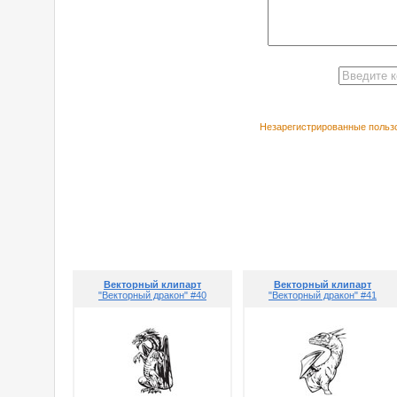
Незарегистрированные пользо
РЕКОМЕНДУЕ
Векторный клипарт
Векторный клипарт
"Векторный дракон" #40
"Векторный дракон" #41