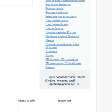
Трафареты и наклейки на авто
Узоры и орнаменты
Фоны и рамки
Фрукты в векторе
Хохлома узоры роспись
Цветочные рамки
Цветочные фоны
Цветы букеты
Церкви и храмы России
Шаблоны сайтов Оригами
Школа
Элементы шаблона сайта
Оригами
Этикетки
Ягоды
3D модели, 3D элементы
3D интерьеры, 3D шаблоны
Разное
Всего пользователей:
96699
On-Line пользователей:
Зарегистрированных:
0
Реклама на сайте
Пишите нам