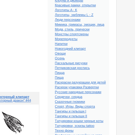
Клоуны и джокеры
Красивые рамки, открытки
Логотипы A - K
Логотипы, эмблемы L - Z
Люди персонажи
Мимика, гримасы, эмоции, лица
Мода, стиль, прически
Монстры спортсмены
Морепродукты
Напитки
Новогодний клипарт
Овощи
Осень
Пасхальные рисунки
Петриковская роспись
й клипарт "Векторный
Пицца
дракон" #39
Пища
Раскраски разукрашки для детей
Раскрои упаковки Развертки
Русские-народные персонажи
кторный клипарт
Сердечки, сердца
кторный дракон" #44
Сказочные гномики
Спорт, Игры, Виды спорта
Тангиры и гильоши I
Тангиры и гильоши II
Татуировки кошки черные коты
Татуировки, эскизы tattoo
Техно фоны