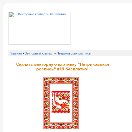
о нас
услу
Главная
•
Векторный клипарт
•
Петриковская роспись
Скачать векторную картинку "Петриковская
роспись" #19 бесплатно!