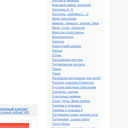
Клоуны и джокеры
Красивые рамки, открытки
Логотипы A - K
Логотипы, эмблемы L - Z
Люди персонажи
Мимика, гримасы, эмоции, лица
Мода, стиль, прически
Монстры спортсмены
Морепродукты
Напитки
Новогодний клипарт
Овощи
Осень
Пасхальные рисунки
Петриковская роспись
Пицца
Пища
Раскраски разукрашки для детей
Раскрои упаковки Развертки
й клипарт "Векторный
Русские-народные персонажи
пейзаж" #77
Сердечки, сердца
Сказочные гномики
Спорт, Игры, Виды спорта
Тангиры и гильоши I
кторный клипарт
Тангиры и гильоши II
кторный пейзаж" #82
Татуировки кошки черные коты
Татуировки, эскизы tattoo
Техно фоны