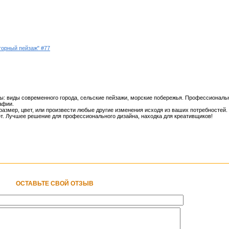
торный пейзаж" #77
: виды современного города, сельские пейзажи, морские побережья. Профессиональ
афии.
размер, цвет, или произвести любые другие изменения исходя из ваших потребностей
т. Лучшее решение для профессионального дизайна, находка для креативщиков!
ОСТАВЬТЕ СВОЙ ОТЗЫВ