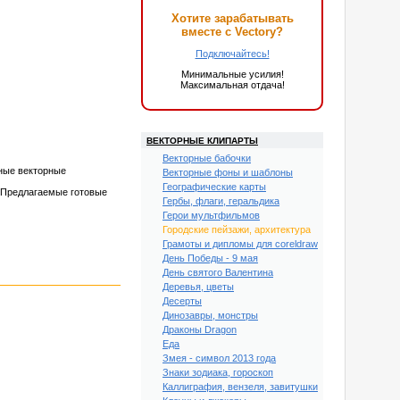
Хотите зарабатывать
вместе с Vectory?
Подключайтесь!
Минимальные усилия!
Максимальная отдача!
ВЕКТОРНЫЕ КЛИПАРТЫ
Векторные бабочки
ные векторные
Векторные фоны и шаблоны
Географические карты
. Предлагаемые готовые
Гербы, флаги, геральдика
Герои мультфильмов
Городские пейзажи, архитектура
Грамоты и дипломы для coreldraw
День Победы - 9 мая
День святого Валентина
Деревья, цветы
Десерты
Динозавры, монстры
Драконы Dragon
Еда
Змея - символ 2013 года
Знаки зодиака, гороскоп
Каллиграфия, вензеля, завитушки