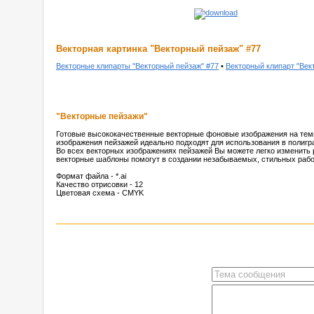
Векторная картинка "Векторный пейзаж" #77
Векторные клипарты "Векторный пейзаж" #77
•
Векторный клипарт "Век
"Векторные пейзажи"
Готовые высококачественные векторные фоновые изображения на темы
изображения пейзажей идеально подходят для использования в полигр
Во всех векторных изображениях пейзажей Вы можете легко изменить 
векторные шаблоны помогут в создании незабываемых, стильных рабо
Формат файла - *.ai
Качество отрисовки - 12
Цветовая схема - CMYK