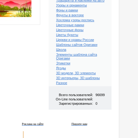
Трафареты и наклейки на авто
Узоры и орнаменты
Фоны и рамки
Фрукты в векторе
Хохлома узоры роспись
Цветочные рамки
Цветочные фоны
Цветы букеты
Церкви и храмы России
Шаблоны сайтов Оригами
Школа
Элементы шаблона сайта
Оригами
Этикетки
Ягоды
3D модели, 3D элементы
3D интерьеры, 3D шаблоны
Разное
Всего пользователей:
96699
On-Line пользователей:
Зарегистрированных:
0
Реклама на сайте
Пишите нам