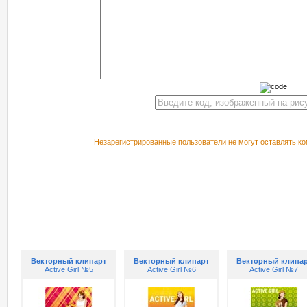
Незарегистрированные пользователи не могут оставлять ко
РЕКОМЕНДУЕМ ПОСМОТРЕТЬ
Векторный клипарт
Векторный клипарт
Векторный клипа
Active Girl №5
Active Girl №6
Active Girl №7