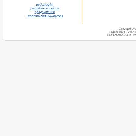
веб дизайн
разработка сайтов
продвижение
техническая поддержка
Copyright 2
Разработано: Open-
При использовании м