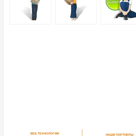
ВЕБ ТЕХНОЛОГИИ
НАШИ ПАРТНЕРЫ