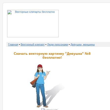
о нас
услу
Главная
•
Векторный клипарт
•
Люди персонажи
•
Девушки, женщины
Скачать векторную картинку "Девушка" №8
бесплатно!